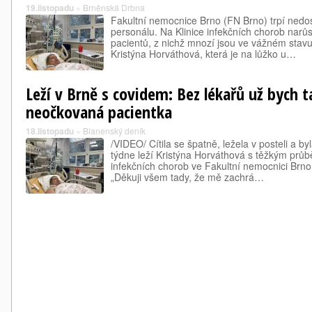
19.listopadu
»
Brněnská Drbna
Fakultní nemocnice Brno (FN Brno) trpí nedo
personálu. Na Klinice infekčních chorob narůs
pacientů, z nichž mnozí jsou ve vážném stavu.
Kristýna Horváthová, která je na lůžko u…
Leží v Brně s covidem: Bez lékařů už bych t
neočkovaná pacientka
18.listopadu
»
Blanenský deník
/VIDEO/ Cítila se špatně, ležela v posteli a b
týdne leží Kristýna Horváthová s těžkým průb
infekčních chorob ve Fakultní nemocnici Brno.
„Děkuji všem tady, že mě zachrá…