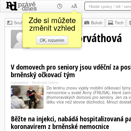
Zde si můžete
Souhrn
Moje
Z domova
Bulvár
Tech
změnit vzhled
Kristýna Horváthová
OK, rozumím
V domovech pro seniory jsou vděční za posil
brněnský očkovací tým
3.prosince
»
Brněnská Drbna
Do terénu znovu vyjely mobilní očkovací týmy
nemocnice u svaté Anny (FNUSA), které zamíři
jihomoravských domovů pro seniory. Jen za vč
látku více než stovce důchodců. Mnozí dosta
Běžte na injekci, nabádá hospitalizovaná p
koronavirem z brněnské nemocnice