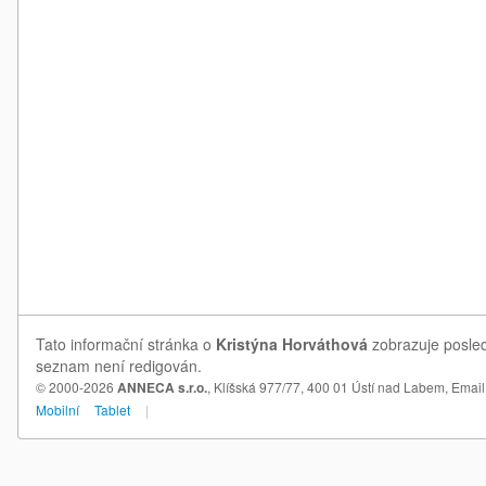
Tato informační stránka o
Kristýna Horváthová
zobrazuje posledn
seznam není redigován.
© 2000-2026
ANNECA s.r.o.
, Klíšská 977/77, 400 01 Ústí nad Labem,
Email
Mobilní
Tablet
|