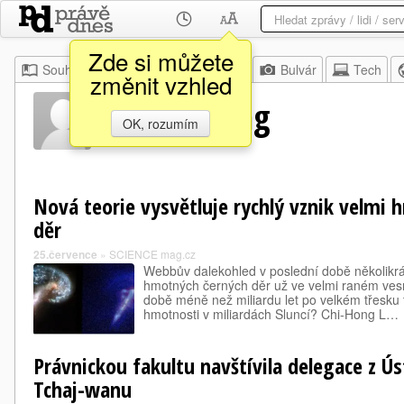
Zde si můžete
Souhrn
Moje
Z domova
Bulvár
Tech
změnit vzhled
Yuan Hwang
OK, rozumím
Nová teorie vysvětluje rychlý vznik velmi
děr
25.července
»
SCIENCE mag.cz
Webbův dalekohled v poslední době několikrát 
hmotných černých děr už ve velmi raném vesm
době méně než miliardu let po velkém třesku 
hmotnosti v miliardách Sluncí? Chi-Hong L…
Právnickou fakultu navštívila delegace z Ú
Tchaj-wanu