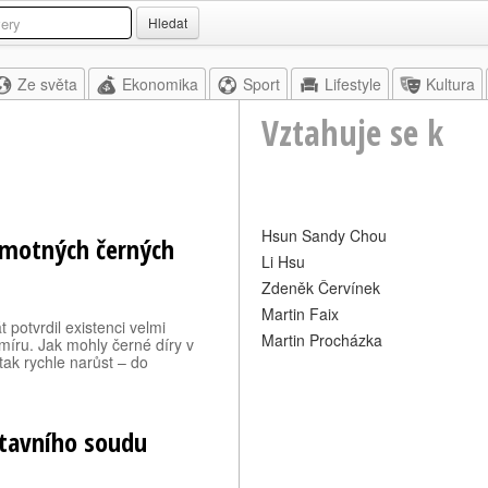
Hledat
Ze světa
Ekonomika
Sport
Lifestyle
Kultura
Vztahuje se k
Hsun Sandy Chou
 hmotných černých
Li Hsu
Zdeněk Červínek
Martin Faix
potvrdil existenci velmi
Martin Procházka
íru. Jak mohly černé díry v
tak rychle narůst – do
stavního soudu