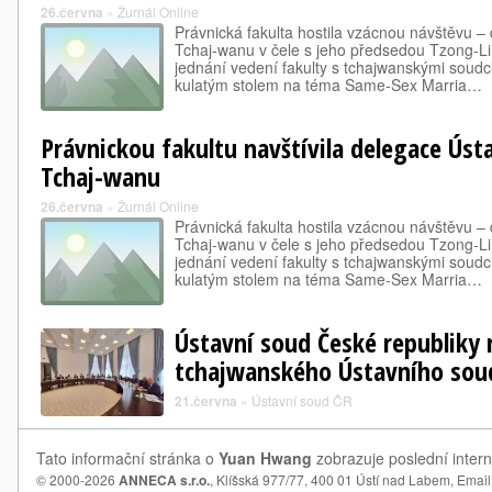
26.června
»
Žurnál Online
Právnická fakulta hostila vzácnou návštěvu –
Tchaj-wanu v čele s jeho předsedou Tzong-Li
jednání vedení fakulty s tchajwanskými soudci
kulatým stolem na téma Same-Sex Marria…
Právnickou fakultu navštívila delegace Úst
Tchaj-wanu
26.června
»
Žurnál Online
Právnická fakulta hostila vzácnou návštěvu –
Tchaj-wanu v čele s jeho předsedou Tzong-Li
jednání vedení fakulty s tchajwanskými soudci
kulatým stolem na téma Same-Sex Marria…
Ústavní soud České republiky 
tchajwanského Ústavního sou
21.června
»
Ústavní soud ČR
Tato informační stránka o
Yuan Hwang
zobrazuje poslední inter
© 2000-2026
ANNECA s.r.o.
, Klíšská 977/77, 400 01 Ústí nad Labem,
Email