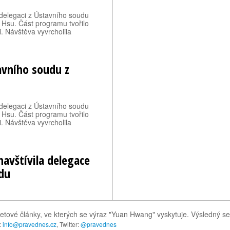
 delegaci z Ústavního soudu
 Hsu. Část programu tvořilo
. Návštěva vyvrcholila
avního soudu z
 delegaci z Ústavního soudu
 Hsu. Část programu tvořilo
. Návštěva vyvrcholila
navštívila delegace
du
netové články, ve kterých se výraz "Yuan Hwang" vyskytuje. Výsledný s
:
info@pravednes.cz
, Twitter:
@pravednes