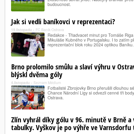
budoucnost.
Jak si vedli baníkovci v reprezentaci?
19.listopadu
»
FC Baník Ostrava
Redakce - Třiadvacet minut pro Tomáše Riga
Mikuláše Kubného v Portugalsku. I to zatím p
reprezentační blok roku 2024 optikou Baníku.
Brno prolomilo smůlu a slaví výhru v Ostra
blýskl dvěma góly
4.listopadu
»
Seznam Médium
Fotbalisté Zbrojovky Brno přerušili dlouhou sér
Chance Národní Ligy si odvezli cenné tři body
Ostrava.
Zlín vyhrál díky gólu v 96. minutě v Brně a v
tabulky. Vyškov je po výhře ve Varnsdorfu 