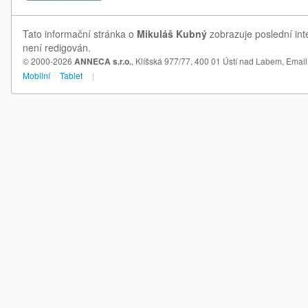
Tato informační stránka o
Mikuláš Kubný
zobrazuje poslední int
není redigován.
© 2000-2026
ANNECA s.r.o.
, Klíšská 977/77, 400 01 Ústí nad Labem,
Email
Mobilní
Tablet
|