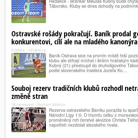
Redakce - Brankář Mikuláš Kubný bude chytat
Táborsko. Kluby se dnes dohodly na podmínk
Ostravské rošády pokračují. Baník prodal 
konkurentovi, cílí ale na mladého kanonýra
5.února
»
eFotbal.cz
Baník Ostrava sice na prvním místě řeší pozi
klubu ale stíhají míchat i širším hráčským k
Kubný (21) přestoupil do druholigového Tábo
podle slovenského insidera Jozefa Ko…
Souboj rezerv tradičních klubů rozhodl netr
změně stran
19.července
»
Seznam Médium
Rezerva ostravského Baníku porazila tu spar
Národní Ligy 1:0. O triumfu celku z moravsko
proměněný roh čerstvé akvizice Christa Tiého
napotřetí nezdolali slezského rivala.