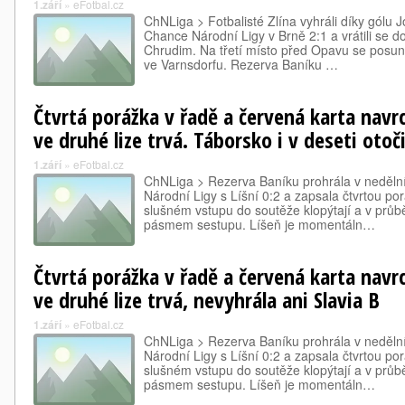
1.září
»
eFotbal.cz
ChNLiga > Fotbalisté Zlína vyhráli díky gólu J
Chance Národní Ligy v Brně 2:1 a vrátili se d
Chrudim. Na třetí místo před Opavu se posunul
ve Varnsdorfu. Rezerva Baníku …
Čtvrtá porážka v řadě a červená karta navr
ve druhé lize trvá. Táborsko i v deseti otoč
1.září
»
eFotbal.cz
ChNLiga > Rezerva Baníku prohrála v neděln
Národní Ligy s Líšní 0:2 a zapsala čtvrtou por
slušném vstupu do soutěže klopýtají a v průb
pásmem sestupu. Líšeň je momentáln…
Čtvrtá porážka v řadě a červená karta navr
ve druhé lize trvá, nevyhrála ani Slavia B
1.září
»
eFotbal.cz
ChNLiga > Rezerva Baníku prohrála v neděln
Národní Ligy s Líšní 0:2 a zapsala čtvrtou por
slušném vstupu do soutěže klopýtají a v průb
pásmem sestupu. Líšeň je momentáln…