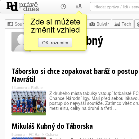
Zde si můžete
Souhrn
Moje
Z domova
Bulvár
Tech
změnit vzhled
Mikuláš Kubný
OK, rozumím
Táborsko si chce zopakovat baráž o postup d
Navrátil
14.února
»
Ruik.cz
Z druhého místa tabulky vstoupí fotbalisté FC
Chance Národní ligy. Mají před sebou lákavou
postup do nejvyšší soutěže. Zatímco vítěz druh
mezi elitu, celky na druhé a třetí …
Mikuláš Kubný do Táborska
9.února
»
FC Baník Ostrava