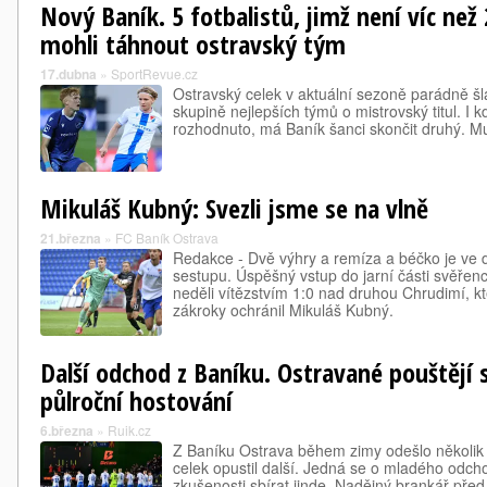
Nový Baník. 5 fotbalistů, jimž není víc než 
mohli táhnout ostravský tým
17.dubna
»
SportRevue.cz
Ostravský celek v aktuální sezoně parádně š
skupině nejlepších týmů o mistrovský titul. I k
rozhodnuto, má Baník šanci skončit druhý. Mu
Mikuláš Kubný: Svezli jsme se na vlně
21.března
»
FC Baník Ostrava
Redakce - Dvě výhry a remíza a béčko je ve d
sestupu. Úspěšný vstup do jarní části svěřenc
neděli vítězstvím 1:0 nad druhou Chrudimí, k
zákroky ochránil Mikuláš Kubný.
Další odchod z Baníku. Ostravané pouštějí s
půlroční hostování
6.března
»
Ruik.cz
Z Baníku Ostrava během zimy odešlo několik 
celek opustil další. Jedná se o mladého odch
zkušenosti sbírat jinde. Nadějný brankář pře