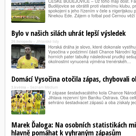
ČESKÉ BUDĚJOVICE – Už toho mají dost. F
Budějovice se obrátili proti vlastnímu klubu,
spokojeni s jeho řízením v čele s nigerijskou
Nnekou Ede. Zájem o fotbal pod Černou věží
Bylo v našich silách uhrát lepší výsledek
26.listopadu
»
Jihlavské listy
Horská dráha je slovo, které dokonale vystihu
Vysočina v podzimní části Chance Národní ligy
horních pater tabulky následoval prudký seš
okolnostmi vynucená výměna trenérskéh…
Domácí Vysočina otočila zápas, chybovali ob
3.května
»
Seznam Médium
V zápase šestadvacátého kola Chance Národní
Jihlava rezervní tým Baníku Ostrava. Oba ce
sehráno šestadvacet zápasů a oba získaly jed
Marek Ďaloga: Na osobních statistikách mi
hlavně pomáhat k vyhraným zápasům