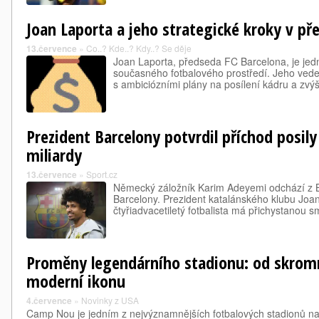
Joan Laporta a jeho strategické kroky v p
13.července
»
Co..? Kde..? Kdy..? Se děje
Joan Laporta, předseda FC Barcelona, je jed
současného fotbalového prostředí. Jeho vede
s ambiciózními plány na posílení kádru a zvýše
Prezident Barcelony potvrdil příchod posily 
miliardy
13.července
»
Sport.cz
Německý záložník Karim Adeyemi odchází z 
Barcelony. Prezident katalánského klubu Joan
čtyřiadvacetiletý fotbalista má přichystanou 
Proměny legendárního stadionu: od skrom
moderní ikonu
4.července
»
Novinky z USA
Camp Nou je jedním z nejvýznamnějších fotbalových stadionů n