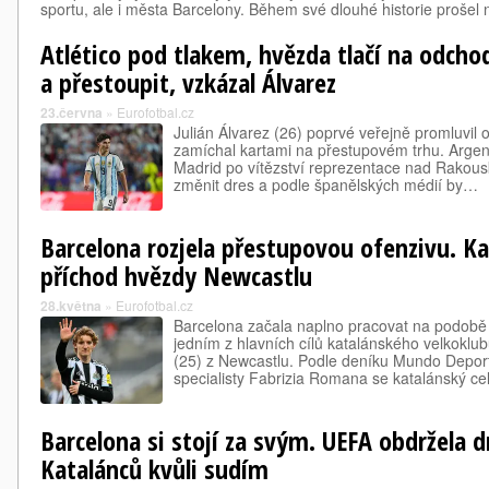
sportu, ale i města Barcelony. Během své dlouhé historie prošel
Atlético pod tlakem, hvězda tlačí na odchod.
a přestoupit, vzkázal Álvarez
23.června
»
Eurofotbal.cz
Julián Álvarez (26) poprvé veřejně promluvil
zamíchal kartami na přestupovém trhu. Argent
Madrid po vítězství reprezentace nad Rakousk
změnit dres a podle španělských médií by…
Barcelona rozjela přestupovou ofenzivu. Ka
příchod hvězdy Newcastlu
28.května
»
Eurofotbal.cz
Barcelona začala naplno pracovat na podobě 
jedním z hlavních cílů katalánského velkoklu
(25) z Newcastlu. Podle deníku Mundo Deport
specialisty Fabrizia Romana se katalánský c
Barcelona si stojí za svým. UEFA obdržela 
Katalánců kvůli sudím