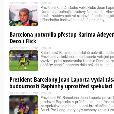
14.července
»
FotbalPortal.cz
Prezident katalánského velkoklubu Joan Lapo
týdne na probíhající světový šampionát. Hlav
oceán zůstává pečlivé sledování nadcházející
případného finálového utkání, pokud by…
Barcelona potvrdila přestup Karima Adeyem
Deco i Flick
14.července
»
FotbalPortal.cz
Katalánská Barcelona oficiálně potvrdila po
Prezident velkoklubu Joan Laporta veřejně po
vyzdvihl práci sportovního ředitele Deca za z
počátky sahají mnohem dále než do aktuáln
Prezident Barcelony Joan Laporta vydal zás
budoucnosti Raphinhy uprostřed spekulací
14.července
»
FotbalPortal.cz
Prezident FC Barcelona Joan Laporta potvrdi
prodávat Raphinhu v průběhu letního přestup
se spekulovalo o budoucnosti brazilského úto
Saudi Pro League prý byly ochotny zaplatit z