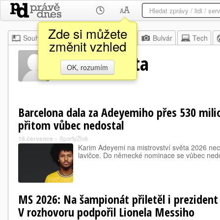
Zde si můžete
Souhrn
Moje
Z domova
Bulvár
Tech
změnit vzhled
Joan Laporta
OK, rozumím
Barcelona dala za Adeyemiho přes 530 mili
přitom vůbec nedostal
16.července
»
SportyŽivě
Karim Adeyemi na mistrovství světa 2026 nec
lavičce. Do německé nominace se vůbec nedo
MS 2026: Na šampionát přiletěl i prezident
V rozhovoru podpořil Lionela Messiho