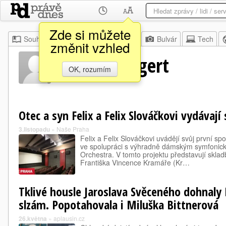
Zde si můžete
Souhrn
Moje
Z domova
Bulvár
Tech
změnit vzhled
Richard Liegert
OK, rozumím
Otec a syn Felix a Felix Slováčkovi vydávají
3.listopadu
»
Naše Praha
Felix a Felix Slováčkovi uvádějí svůj první spo
ve spolupráci s výhradně dámským symfonic
Orchestra. V tomto projektu představují sklad
Františka Vincence Kramáře (Kr…
Tklivé housle Jaroslava Svěceného dohnaly
slzám. Popotahovala i Miluška Bittnerová
26.května
»
aplausin.cz