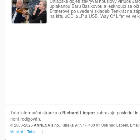
Chlapské dojetí zakrýval houslový virtuos Jar
uplakanou Báru Basikovou a lesknoucí se oči
Bittnerové po uvedení skladeb Tenkrát na z
na křtu 2CD, 2LP a USB „Way Of Life“ ve ve
Tato informační stránka o
Richard Liegert
zobrazuje poslední int
není redigován.
© 2000-2026
ANNECA s.r.o.
, Klíšská 977/77, 400 01 Ústí nad Labem,
Email
Mobilní
Tablet
|