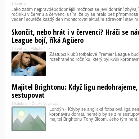
1.května
Jako zatím nejpravděpodobnější možnost se jeví dohrání zbývaj
ročníku v červnu a červenci s tím, že by se hrálo bez přítomnost
vedení soutěže každý den monitorovat aktuální zdravotní stav 
Skončit, nebo hrát i v červenci? Hráči se n
League bojí, říká Agüero
1.května
»
Aktuálně.cz
Zástupci klubů fotbalové Premier League bud
rozehraného ročníku, který byl kvůli koronavi
Majitel Brightonu: Když ligu nedohrajeme,
sestupovat
19.dubna
»
ČeskéNoviny.cz
Londýn - Kdyby se anglická fotbalová liga ne
koronaviru dohrát, nemělo by se z ní sestupov
majitel Brightonu Tony Bloom. Jeho tým není..