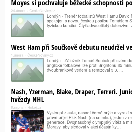
Moyes si pochvaluje běžecké schopnosti po
24.února
»
ČeskéNoviny.cz
Londýn - Trenér fotbalistů West Hamu David 
spokojen s novou českou posilou Tomášem S
fyzickou kondicí. Čtyřiadvacetiletý defenzivní z
West Ham při Součkově debutu neudržel ve
1.února
»
ČeskéNoviny.cz
Londýn - Záložník Tomáš Souček při svém d
anglické fotbalové lize proti Brightonu 85 min
dvoubrankové vedení a remizoval 3:3. ...
Nash, Yzerman, Blake, Draper, Terreri. Juni
hvězdy NHL
8.srpna
»
Hokej.cz
Vystoupí z auta, nasadí černé brýle a vyrazí
právě přijel Rick Nash (na snímku), jeden z n
generace. Dvojnásobný olympijský vítěz a mist
Moravy, aby sledoval v akci účastníky…