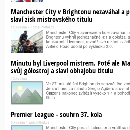
Manchester City v Brightonu nezaváhal a p
slaví zisk mistrovského titulu
12.května
»
FotbalPortal.cz
Manchester City v ávěrečném kole zaváhání n
Brightonu vyhrál jednoznačně 4:1 a dokázal tak 
konkurent, Liverpool, rovněž své utkání zvlá
Anfield Road udolal po výsledku 2:0.
Minutu byl Liverpool mistrem. Poté ale Man
svůj gólostroj a slaví obhajobu titulu
12.května
Ve 27. minutě šel Brighton do senzačního vede
Jenže hned za minutu Sergio Agüero srovnal a 
Citizens nakonec zvítězili vysoko 1:4 a pohod
titulu.
Premier League - souhrn 37. kola
6.května
»
Eurofotbal.cz
Manchester City porazil Leicester a vrátil se d