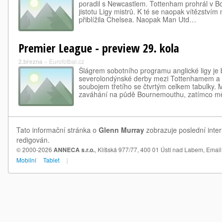
poradil s Newcastlem. Tottenham prohrál v 
jistotu Ligy mistrů. K té se naopak vítězství
přiblížila Chelsea. Naopak Man Utd…
Premier League - preview 29. kola
2.března
»
Eurofotbal.cz
Šlágrem sobotního programu anglické ligy je
severolondýnské derby mezi Tottenhamem a A
soubojem třetího se čtvrtým celkem tabulky. M
zaváhání na půdě Bournemouthu, zatímco mě
Tato informační stránka o
Glenn Murray
zobrazuje poslední inter
redigován.
© 2000-2026
ANNECA s.r.o.
, Klíšská 977/77, 400 01 Ústí nad Labem,
Email
Mobilní
Tablet
|