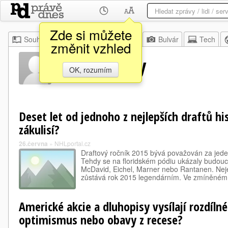
Zde si můžete
Souhrn
Moje
Z domova
Bulvár
Tech
změnit vzhled
Tim Murray
OK, rozumím
Deset let od jednoho z nejlepších draftů his
zákulisí?
26.června
»
NHLportal.cz
Draftový ročník 2015 bývá považován za jeden 
Tehdy se na floridském pódiu ukázaly budoucí
McDavid, Eichel, Marner nebo Rantanen. Nejen
zůstává rok 2015 legendárním. Ve zmíněné
Americké akcie a dluhopisy vysílají rozdílné
optimismus nebo obavy z recese?