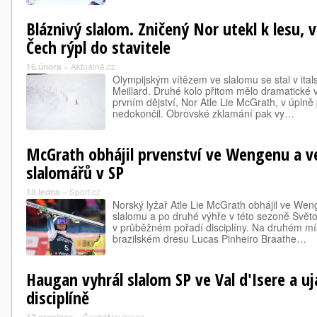
Bláznivý slalom. Zničený Nor utekl k lesu, v
Čech rýpl do stavitele
16.února
»
Aktuálně.cz
Olympijským vítězem ve slalomu se stal v ita
Meillard. Druhé kolo přitom mělo dramatické 
prvním dějství, Nor Atle Lie McGrath, v úplně
nedokončil. Obrovské zklamání pak vy…
McGrath obhájil prvenství ve Wengenu a v
slalomářů v SP
18.ledna
»
Sport.cz
Norský lyžař Atle Lie McGrath obhájil ve Wen
slalomu a po druhé výhře v této sezoně Svět
v průběžném pořadí disciplíny. Na druhém mís
brazilském dresu Lucas Pinheiro Braathe…
Haugan vyhrál slalom SP ve Val d'Isere a uj
disciplíně
»
ČeskéNoviny.cz