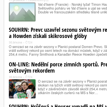
17.prosince
Val d'Isere (Francie) - Norský lyžař Timon Ha
Světového poháru ve Val d'Isere a ujal se ved
Double ve francouzském středisku těsně unikl 
SOUHRN: Prevc uzavřel sezonu světovým r
a Howden získali skikrosové glóby
30.března
»
ČT24
O senzaci se na závěr sezony v Planici postaral Domen Prevc. Sl
vrátil světový rekord po osmi letech na domácí můstek, když v 
254,4 metru. Fanny Smithová a Kanaďan Reece Howden zpečetil
ON-LINE: Nedělní porce zimních sportů. Pr
světovým rekordem
30.března
»
ČT24
O senzaci se na závěr sezony v Planici posra
skokan na lyžích vrátil světový rekord po os
když v závěrečném závodě skočil 254,4 metr
utkáním českých curlerů na MS s Nor…
SOUHRN: Hrůšová a Houser vypadli na MS ve