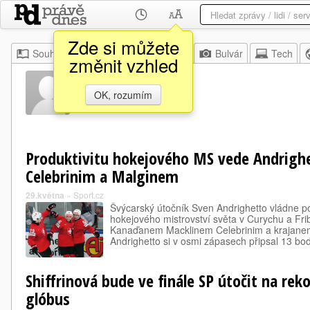
Zde si můžete
Souhrn
Moje
Z domova
Bulvár
Tech
změnit vzhled
Henrik Nor
OK, rozumím
Produktivitu hokejového MS vede Andrigh
Celebrinim a Malginem
29.května
»
Sport.cz
Švýcarský útočník Sven Andrighetto vládne po 
hokejového mistrovství světa v Curychu a Fr
Kanaďanem Macklinem Celebrinim a krajane
Andrighetto si v osmi zápasech připsal 13 bo
Shiffrinová bude ve finále SP útočit na rek
glóbus