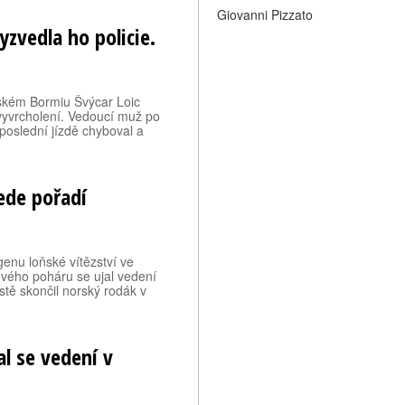
Giovanni Pizzato
yzvedla ho policie.
lském Bormiu Švýcar Loic
vyvrcholení. Vedoucí muž po
 poslední jízdě chyboval a
ede pořadí
genu loňské vítězství ve
ového poháru se ujal vedení
tě skončil norský rodák v
al se vedení v