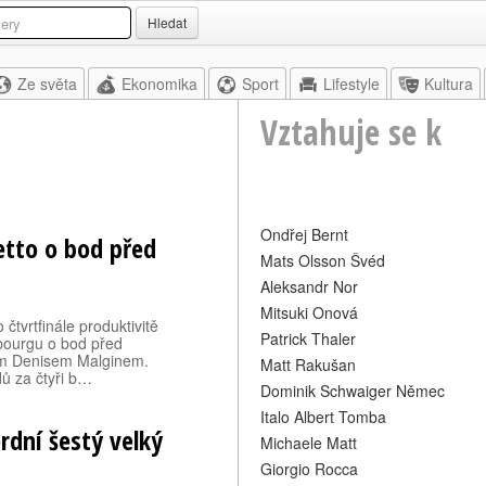
Hledat
Ze světa
Ekonomika
Sport
Lifestyle
Kultura
Vztahuje se k
Ondřej Bernt
etto o bod před
Mats Olsson Švéd
Aleksandr Nor
Mitsuki Onová
čtvrtfinále produktivitě
Patrick Thaler
ibourgu o bod před
m Denisem Malginem.
Matt Rakušan
dů za čtyři b…
Dominik Schwaiger Němec
Italo Albert Tomba
ordní šestý velký
Michaele Matt
Giorgio Rocca