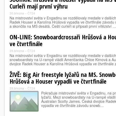
Curleři mají první výhru
30.března
»
ČT24
Na mistrovství světa v Engadinu se rozdělovaly medaile v dalších
Radek Houser a Karolína Hrůšová vypadla ve čtvrtfinále závodu
a skončila na MS desátá. Čeští curleři si připsali první vítězství 
ON-LINE: Snowboardcrossaři Hrůšová a Hou
ve čtvrtfinále
29.března
»
ČT24
Na mistrovství světa v Engadinu se rozdělovaly medaile v dalších
snowboardisty na U-rampě vládli Američanka Chloe Kimová a Au
dvojice Radek Houser a Karolína Hrůšová vypadla ve čtvrtfiná
ŽIVĚ: Big Air freestyle lyžařů na MS. Snow
Hrůšová a Houser vypadli ve čtvrtfinále
29.března
»
ČT24
Pokračuje mistrovství světa v Engadinu, na pr
lyžařů. Mezi snowboardisty na U-rampě vládl
Australan Scotty James. Česká dvojice Rade
vypadla ve čtvrtfinále závodu snowb…