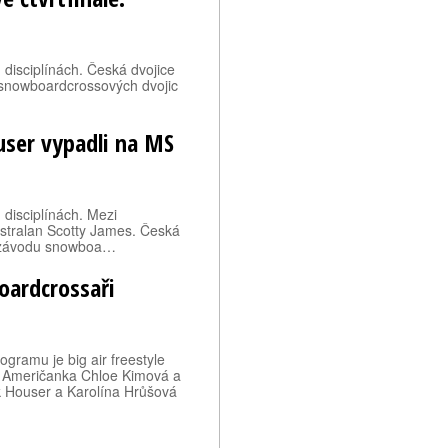
 disciplínách. Česká dvojice
 snowboardcrossových dvojic
…
ser vypadli na MS
 disciplínách. Mezi
stralan Scotty James. Česká
le závodu snowboa…
boardcrossaři
ogramu je big air freestyle
i Američanka Chloe Kimová a
k Houser a Karolína Hrůšová