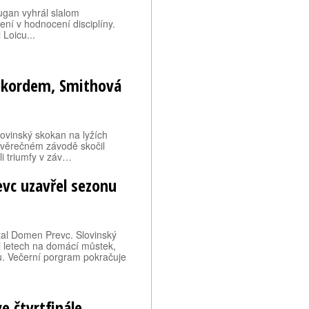
ugan vyhrál slalom
ení v hodnocení disciplíny.
Loicu...
ekordem, Smithová
ovinský skokan na lyžích
závěrečném závodě skočil
i triumfy v záv…
evc uzavřel sezonu
tal Domen Prevc. Slovinský
mi letech na domácí můstek,
u. Večerní porgram pokračuje
 čtvrtfinále.