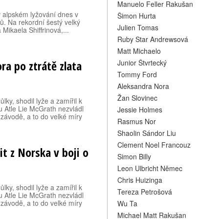
Manuelo Feller Rakušan
v alpském lyžování dnes v
Šimon Hurta
ů. Na rekordní šestý velký
Julien Tomas
Mikaela Shiffrinová,...
Ruby Star Andrewsová
Matt Michaelo
ra po ztrátě zlata
Junior Štvrtecký
Tommy Ford
Aleksandra Nora
Žan Slovinec
lky, shodil lyže a zamířil k
u Atle Lie McGrath nezvládl
Jessie Holmes
závodě, a to do velké míry
Rasmus Nor
Shaolin Sándor Liu
Clement Noel Francouz
it z Norska v boji o
Simon Billy
Leon Ulbricht Němec
Chris Huizinga
lky, shodil lyže a zamířil k
Tereza Petrošová
u Atle Lie McGrath nezvládl
závodě, a to do velké míry
Wu Ta
Michael Matt Rakušan