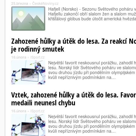
25.března
»
ČeskéNoviny.cz
Hafjell (Norsko) - Sezonu Světového poháru 
Hafjellu zakončí obří slalom žen a slalom muž
křišťálový glóbus bude útočit americká hvězda 
Zahozené hůlky a útěk do lesa. Za reakcí No
je rodinný smutek
16.února
»
iSport.cz
Největší favorit neskousnul porážku, zahodil hů
lesu. Norský lídr Světového poháru ve slalom
svou druhou jízdu při pondělním olympijském 
kvůli nepříznivým podmínkám na…
Vztek, zahozené hůlky a útěk do lesa. Favor
medaili neunesl chybu
16.února
»
iSport.cz
Největší favorit neskousnul porážku, zahodil hů
lesu. Norský lídr Světového poháru ve slalom
svou druhou jízdu při pondělním olympijském 
kvůli nepříznivým podmínkám na…