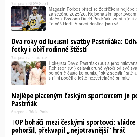
7.srpna
»
NOVA Sport
Magazín Forbes přišel se žebříčkem nejlépe 
za sezónu 2025/26. Nejbohatším sportovcem 
útočník Bostonu David Pastrňák, za ním je ú
Tomáš Hertl. V první desítce jsou vš…
Dva roky od luxusní svatby Pastrňáka: Odh
fotky i obří rodinné štěstí
7.srpna
»
aplausin.cz
Hokejista David Pastrňák (30) a jeho milov
Rohlsson (31) oslavili druhé výročí od své sv
poměrně často komunikují skrz sociální sítě a 
s nimi podělí o ještě nezveřejněné snímky.
Nejlépe placeným českým sportovcem je po
Pastrňák
6.srpna
»
Rádio Praha
TOP boháči mezi českými sportovci: vládce 
pohoršil, překvapil „nejotravnější“ hráč