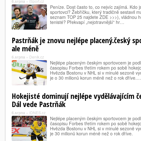
6.srpna
»
iSport.cz
Peníze. Dost často to, co nejvíc zajímá. Kdo j
sportovci? Žebříčku, který tradičně sestavil
seznam TOP 25 najdete ZDE >>>), vládnou hok
tenisté? Překvapí „nejotravnější“ hr…
Pastrňák je znovu nejlépe placený.český spo
ale méně
6.srpna
»
Deník.cz
Nejlépe placeným českým sportovcem je podle
časopisu Forbes třetím rokem po sobě hokejo
Hvězda Bostonu v NHL si v minulé sezoně vyd
je o 30 milionů korun méně než o rok dříve.…
Hokejisté dominují nejlépe vydělávajícím
Dál vede Pastrňák
6.srpna
»
iDNES.cz
Nejlépe placeným českým sportovcem je podle
časopisu Forbes třetím rokem po sobě hokejo
Hvězda Bostonu v NHL si v minulé sezoně vyd
je 30 milionů korun méně než o rok dříve.