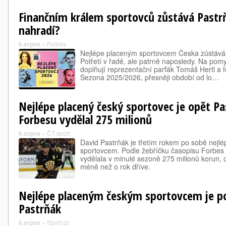
Finančním králem sportovců zůstává Pastrň
nahradí?
6.srpna
»
Forbes
Nejlépe placeným sportovcem Česka zůstává 
Potřetí v řadě, ale patrně naposledy. Na pomy
doplňují reprezentační parťák Tomáš Hertl a fo
Sezona 2025/2026, přesněji období od lo…
Nejlépe placený český sportovec je opět Pa
Forbesu vydělal 275 milionů
6.srpna
»
ČT sport
David Pastrňák je třetím rokem po sobě nej
sportovcem. Podle žebříčku časopisu Forbes
vydělala v minulé sezoně 275 milionů korun, c
méně než o rok dříve.
Nejlépe placeným českým sportovcem je po
Pastrňák
6.srpna
»
Sport.cz