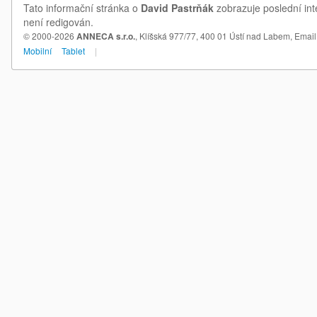
Tato informační stránka o
David Pastrňák
zobrazuje poslední int
není redigován.
© 2000-2026
ANNECA s.r.o.
, Klíšská 977/77, 400 01 Ústí nad Labem,
Email
Mobilní
Tablet
|