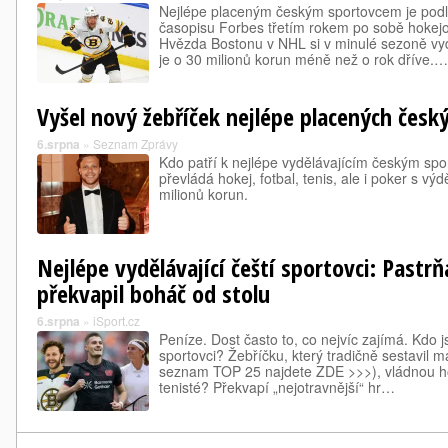
Nejlépe placeným českým sportovcem je podle
časopisu Forbes třetím rokem po sobě hokejo
Hvězda Bostonu v NHL si v minulé sezoně vyd
je o 30 milionů korun méně než o rok dříve.…
Vyšel nový žebříček nejlépe placených česk
6.srpna
»
Seznam Zprávy
Kdo patří k nejlépe vydělávajícím českým sp
převládá hokej, fotbal, tenis, ale i poker s vý
milionů korun.
Nejlépe vydělávající čeští sportovci: Pastrň
překvapil boháč od stolu
6.srpna
»
iSport.cz
Peníze. Dost často to, co nejvíc zajímá. Kdo j
sportovci? Žebříčku, který tradičně sestavil
seznam TOP 25 najdete ZDE >>>), vládnou hok
tenisté? Překvapí „nejotravnější“ hr…