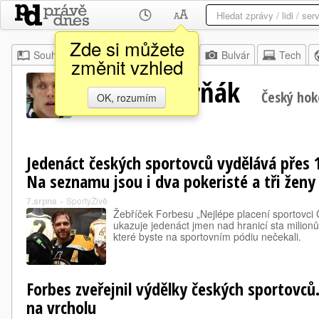
Zde si můžete
Souhrn
Moje
Z domova
Bulvár
Tech
změnit vzhled
David Pastrňák
Český hok
OK, rozumím
Jedenáct českých sportovců vydělává přes 
Na seznamu jsou i dva pokeristé a tři ženy
7.srpna
»
SportyŽivě
Žebříček Forbesu „Nejlépe placení sportovc
ukazuje jedenáct jmen nad hranicí sta milionů 
které byste na sportovním pódiu nečekali.
Forbes zveřejnil výdělky českých sportovců
na vrcholu