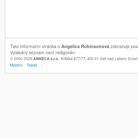
Tato informační stránka o
Angelica Robinsonová
zobrazuje posl
Výsledný seznam není redigován.
© 2000-2026
ANNECA s.r.o.
, Klíšská 977/77, 400 01 Ústí nad Labem,
Email
Mobilní
Tablet
|