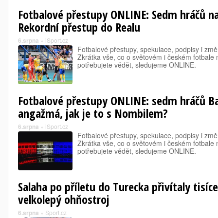
Fotbalové přestupy ONLINE: Sedm hráčů na
Rekordní přestup do Realu
6.srpna
»
iSport.cz
Fotbalové přestupy, spekulace, podpisy i změ
Zkrátka vše, co o světovém i českém fotbale
potřebujete vědět, sledujeme ONLINE.
Fotbalové přestupy ONLINE: sedm hráčů Ba
angažmá, jak je to s Nombilem?
6.srpna
»
iSport.cz
Fotbalové přestupy, spekulace, podpisy i změ
Zkrátka vše, co o světovém i českém fotbale
potřebujete vědět, sledujeme ONLINE.
Salaha po příletu do Turecka přivítaly tisíc
velkolepý ohňostroj
6.srpna
»
Sport.cz