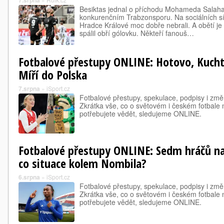
7.srpna
Besiktas jednal o příchodu Mohameda Salaha,
konkurenčním Trabzonsporu. Na sociálních sí
Hradce Králové moc dobře nebrali. A obětí je
spálil obří gólovku. Někteří fanouš…
Fotbalové přestupy ONLINE: Hotovo, Kuchta
Míří do Polska
7.srpna
»
iSport.cz
Fotbalové přestupy, spekulace, podpisy i změ
Zkrátka vše, co o světovém i českém fotbale
potřebujete vědět, sledujeme ONLINE.
Fotbalové přestupy ONLINE: Sedm hráčů na
co situace kolem Nombila?
6.srpna
»
iSport.cz
Fotbalové přestupy, spekulace, podpisy i změ
Zkrátka vše, co o světovém i českém fotbale
potřebujete vědět, sledujeme ONLINE.