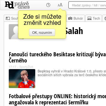
Zde si můžete
Souhrn
Moje
Z domova
Bulvár
Tech
změnit vzhled
Mohamed Salah
OK, rozumím
Fanoušci tureckého Besiktase kritizují býv
Černého
17:17
»
SportyŽivě
Beşiktaş vyhrál v Hradci Králové 1:0, přesto s
sociálních sítích vybrala za terč českého kří
Fotbalové přestupy ONLINE: historický mom
angažovala k reprezentaci šermířku