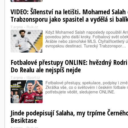
VIDEO: Šílenství na letišti. Mohamed Salah 
Trabzonsporu jako spasitel a vydělá si balí
7.srpna
»
Ruik.cz
Když Mohamed Salah naposledy opouštěl Anfi
povedou jeho další kroky. Fotbalový svět oč
Arábie nebo zámořské MLS. Čtyřiatřicetiletý ú
evropskou destinaci. Turecký Trabzonspor…
Fotbalové přestupy ONLINE: hvězdný Rodri 
Do Realu ale nejspíš nejde
7.srpna
»
iSport.cz
Fotbalové přestupy, spekulace, podpisy i změ
Zkrátka vše, co o světovém i českém fotbale
potřebujete vědět, sledujeme ONLINE.
Jinde podepisují Salaha, my trpíme Černého
Besiktase
»
Ruik.cz