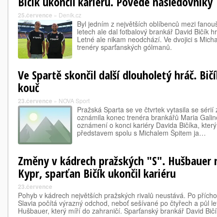
Bičík ukončil kariéru. Povede následovníky
25.července
»
Deník.cz
Byl jedním z největších oblíbenců mezi fanou
letech ale dal fotbalový brankář David Bičík 
Letné ale nikam neodchází. Ve dvojici s Mic
trenéry sparťanských gólmanů.
Ve Spartě skončil další dlouholetý hráč. Bičí
kouč
23.července
»
NOVA Sport
Pražská Sparta se ve čtvrtek vytasila se séri
oznámila konec trenéra brankářů Maria Galino
oznámení o konci kariéry Davida Bičíka, který
představem spolu s Michalem Špitem ja…
Změny v kádrech pražských "S". Hušbauer m
Kypr, sparťan Bičík ukončil kariéru
23.července
Pohyb v kádrech největších pražských rivalů neustává. Po přích
Slavia počítá výrazný odchod, neboť sešívané po čtyřech a půl le
Hušbauer, který míří do zahraničí. Sparťanský brankář David Bi