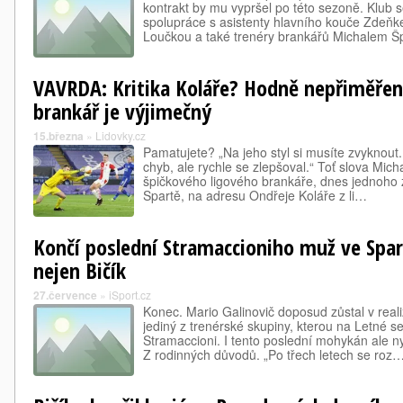
kontrakt by mu vypršel po této sezoně. Klub 
spolupráce s asistenty hlavního kouče Zde
Loučkou a také trenéry brankářů Michalem 
VAVRDA: Kritika Koláře? Hodně nepřiměřená
brankář je výjimečný
15.března
»
Lidovky.cz
Pamatujete? „Na jeho styl si musíte zvyknout. 
chyb, ale rychle se zlepšoval.“ Toť slova Mich
špičkového ligového brankáře, dnes jednoho
Spartě, na adresu Ondřeje Koláře z li…
Končí poslední Stramaccioniho muž ve Spar
nejen Bičík
27.července
»
iSport.cz
Konec. Mario Galinovič doposud zůstal v real
jediný z trenérské skupiny, kterou na Letné se
Stramaccioni. I tento poslední mohykán ale n
Z rodinných důvodů. „Po třech letech se roz