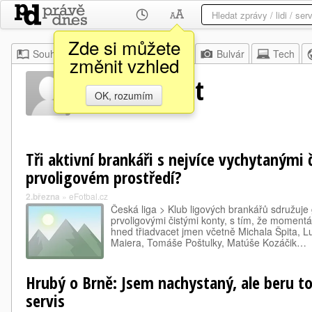
Zde si můžete
Souhrn
Moje
Z domova
Bulvár
Tech
změnit vzhled
Michael Špit
OK, rozumím
Tři aktivní brankáři s nejvíce vychytanými 
prvoligovém prostředí?
2.března
»
eFotbal.cz
Česká liga > Klub ligových brankářů sdružuje
prvoligovými čistými konty, s tím, že momentá
hned třiadvacet jmen včetně Michala Špita, L
Maiera, Tomáše Poštulky, Matúše Kozáčik…
Hrubý o Brně: Jsem nachystaný, ale beru to
servis