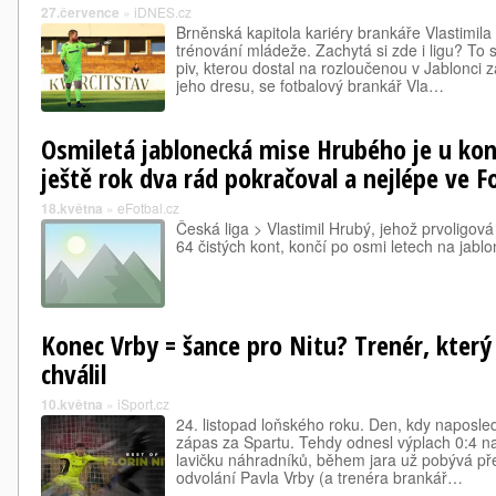
27.července
»
iDNES.cz
Brněnská kapitola kariéry brankáře Vlastimil
trénování mládeže. Zachytá si zde i ligu? To s
piv, kterou dostal na rozloučenou v Jablonci
jeho dresu, se fotbalový brankář Vla…
Osmiletá jablonecká mise Hrubého je u kon
ještě rok dva rád pokračoval a nejlépe ve Fo
18.května
»
eFotbal.cz
Česká liga > Vlastimil Hrubý, jehož prvoligov
64 čistých kont, končí po osmi letech na jablo
Konec Vrby = šance pro Nitu? Trenér, kter
chválil
10.května
»
iSport.cz
24. listopad loňského roku. Den, kdy naposled
zápas za Spartu. Tehdy odnesl výplach 0:4 
lavičku náhradníků, během jara už pobývá př
odvolání Pavla Vrby (a trenéra brankář…