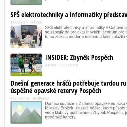
SPŠ elektrotechniky a informatiky předsta
17.dubna
»
TV Polar
SPŠ elektrotechniky a informatiky v Ostravě p
se zapojily do projektu Inovační centrum pro 
tomu získala moderní učebnu a také založila vl
INSIDER: Zbyněk Pospěch
4.ledna
»
SFC Opava
Dnešní generace hráčů potřebuje tvrdou ru
úspěšné opavské rezervy Pospěch
27.prosince
»
eFotbal.cz
Domácí soutěže > Zatímco opavskému áčku 
Miloslav Brožek, slezské béčko, které působí v
vede klubový odchovanec Zbyněk Pospěch, jen
trenérské kariéry.