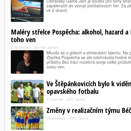
Ostravský Game Jam je soutěž pro týmy stře
zapálených do vývoje počítačových her. Za úko
ve 2 dnech.
Maléry střelce Pospěcha: alkohol, hazard a
toho ven
6.července
»
Seznam Zprávy
Mluvilo se o gólech a střeleckém talentu. Na 
Zbyňka Pospěcha se ale odehrávala hodně tem
příběhu Bez frází rozebírá svoje velké průšvih
cestu ven.
Ve Štěpánkovicích bylo k viděn
opavského fotbalu
17.června
»
SFC Opava
Změny v realizačním týmu Bé
16.prosince
»
SFC Opava