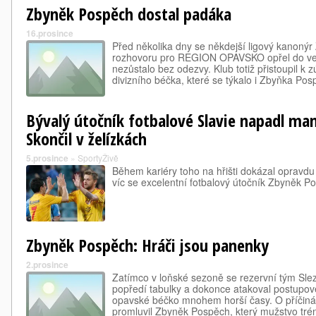
Zbyněk Pospěch dostal padáka
16.prosince
Před několika dny se někdejší ligový kanoný
rozhovoru pro REGION OPAVSKO opřel do ve
nezůstalo bez odezvy. Klub totiž přistoupil k 
divizního béčka, které se týkalo i Zbyňka Po
Bývalý útočník fotbalové Slavie napadl man
Skončil v želízkách
5.prosince
»
SportyŽivě
Během kariéry toho na hřišti dokázal opravd
víc se excelentní fotbalový útočník Zbyněk Po
Zbyněk Pospěch: Hráči jsou panenky
2.prosince
Zatímco v loňské sezoně se rezervní tým Sl
popředí tabulky a dokonce atakoval postupové 
opavské béčko mnohem horší časy. O příčiná
promluvil Zbyněk Pospěch, který mužstvo tr