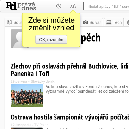
Zde si můžete
Souhrn
Moje
Z domova
Bulvár
Tech
změnit vzhled
Zbyněk Pospěch
OK, rozumím
Zlechov při oslavách přehrál Buchlovice, lid
Panenka i Tofi
29.června
»
Slovácký deník
Velkou slávu zažil o víkendu Zlechov, kde si
významné výročí osmdesáti let od založení fo
Ostrava hostila šampionát vývojářů počíta
12.listopadu
»
TV Polar