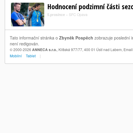
Hodnocení podzimní části se
5.prosince
»
SFC Opava
Tato informační stránka o
Zbyněk Pospěch
zobrazuje poslední i
není redigován.
© 2000-2026
ANNECA s.r.o.
, Klíšská 977/77, 400 01 Ústí nad Labem,
Email
Mobilní
Tablet
|