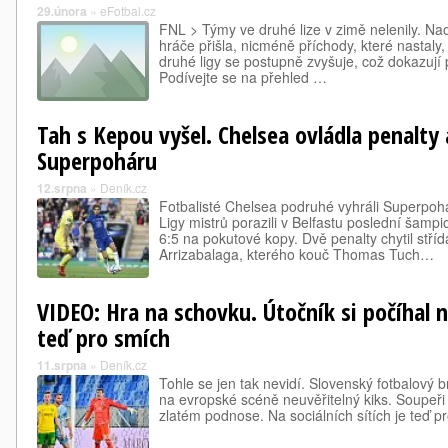
29.února
»
eFotbal.cz
FNL > Týmy ve druhé lize v zimě nelenily. Na
hráče přišla, nicméně příchody, které nastaly, 
druhé ligy se postupně zvyšuje, což dokazují p
Podívejte se na přehled …
Tah s Kepou vyšel. Chelsea ovládla penalty 
Superpoháru
12.srpna
»
Deník.cz
Fotbalisté Chelsea podruhé vyhráli Superpoh
Ligy mistrů porazili v Belfastu poslední šampio
6:5 na pokutové kopy. Dvě penalty chytil stříd
Arrizabalaga, kterého kouč Thomas Tuch…
VIDEO: Hra na schovku. Útočník si počíhal n
teď pro smích
11.srpna
»
Deník.cz
Tohle se jen tak nevidí. Slovenský fotbalový b
na evropské scéně neuvěřitelný kiks. Soupeři
zlatém podnose. Na sociálních sítích je teď p