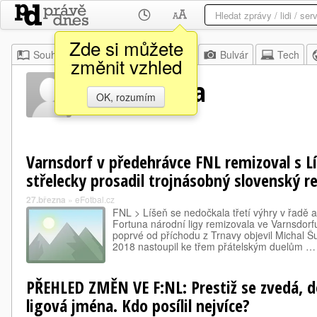
Zde si můžete
Souhrn
Moje
Z domova
Bulvár
Tech
změnit vzhled
Michal Šulla
OK, rozumím
Varnsdorf v předehrávce FNL remizoval s Lí
střelecky prosadil trojnásobný slovenský r
27.března
»
eFotbal.cz
FNL > Líšeň se nedočkala třetí výhry v řadě 
Fortuna národní ligy remizovala ve Varnsdorf
poprvé od příchodu z Trnavy objevil Michal Šu
2018 nastoupil ke třem přátelským duelům …
PŘEHLED ZMĚN VE F:NL: Prestiž se zvedá, do
ligová jména. Kdo posílil nejvíce?