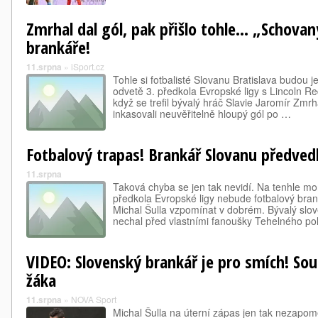
Zmrhal dal gól, pak přišlo tohle... „Schova
brankáře!
11.srpna
»
iSport.cz
Tohle si fotbalisté Slovanu Bratislava budou 
odvetě 3. předkola Evropské ligy s Lincoln Re
když se trefil bývalý hráč Slavie Jaromír Zmrh
inkasovali neuvěřitelně hloupý gól po …
Fotbalový trapas! Brankář Slovanu předved
11.srpna
Taková chyba se jen tak nevidí. Na tenhle m
předkola Evropské ligy nebude fotbalový bran
Michal Šulla vzpomínat v dobrém. Bývalý slo
nechal před vlastními fanoušky Tehelného p
VIDEO: Slovenský brankář je pro smích! Sou
žáka
11.srpna
»
NOVA Sport
Michal Šulla na úterní zápas jen tak nezapo