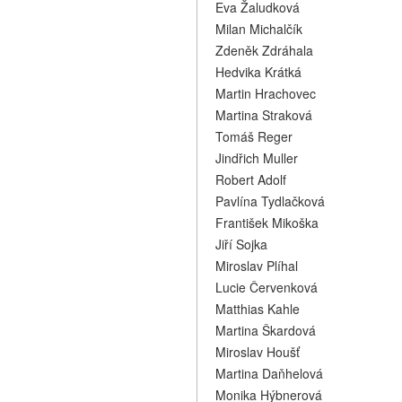
Eva Žaludková
Milan Michalčík
Zdeněk Zdráhala
Hedvika Krátká
Martin Hrachovec
Martina Straková
Tomáš Reger
Jindřich Muller
Robert Adolf
Pavlína Tydlačková
František Mikoška
Jiří Sojka
Miroslav Plíhal
Lucie Červenková
Matthias Kahle
Martina Škardová
Miroslav Houšť
Martina Daňhelová
Monika Hýbnerová