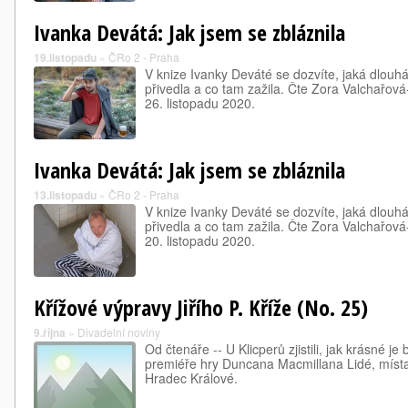
Ivanka Devátá: Jak jsem se zbláznila
19.listopadu
»
ČRo 2 - Praha
V knize Ivanky Deváté se dozvíte, jaká dlouhá c
přivedla a co tam zažila. Čte Zora Valchařová
26. listopadu 2020.
Ivanka Devátá: Jak jsem se zbláznila
13.listopadu
»
ČRo 2 - Praha
V knize Ivanky Deváté se dozvíte, jaká dlouhá c
přivedla a co tam zažila. Čte Zora Valchařová
20. listopadu 2020.
Křížové výpravy Jiřího P. Kříže (No. 25)
9.října
»
Divadelní noviny
Od čtenáře -- U Klicperů zjistili, jak krásné je
premiéře hry Duncana Macmillana Lidé, místa,
Hradec Králové.