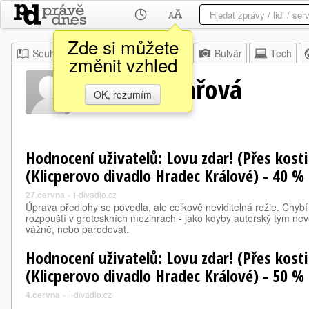
Zde si můžete
Souhrn
Moje
Z domova
Bulvár
Tech
změnit vzhled
Zora Valchařová
OK, rozumím
Hodnocení uživatelů: Lovu zdar! (Přes kost
(Klicperovo divadlo Hradec Králové) - 40 %
27.června
»
i-divadlo.cz
Úprava předlohy se povedla, ale celkově neviditelná režie. Chyb
rozpouští v groteskních mezihrách - jako kdyby autorský tým nevěd
vážně, nebo parodovat.
Hodnocení uživatelů: Lovu zdar! (Přes kost
(Klicperovo divadlo Hradec Králové) - 50 % [
4.června
»
i-divadlo.cz