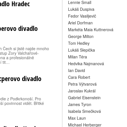
adlo Hradec
Lennie Small
Lukáš Duspiva
Fedor Vasiljevič
Ariel Dorfman
perovo divadlo
Markéta Maia Kuttnerová
George Milton
Tom Hedley
 Čech si jistě najde mnoho
Lukáš Slepička
ýstup Zory Valchařové-
Milan Téra
na a profesionálně
í tit…
Hedvika Najmanová
Ian David
icperovo divadlo
Cara Robert
Petra Výtvarová
Jaroslav Kukrál
Gabriel Eisenstein
edie z Podkrkonoší. Pro
 povinnost vidět. Břitké
James Tyron
Isabela Smečková
Max Laun
Michael Herberger