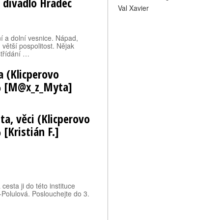
 divadlo Hradec
Val Xavier
í a dolní vesnice. Nápad,
větší pospolitost. Nějak
střídání …
a (Klicperovo
 % [M@x_z_Myta]
ta, věci (Klicperovo
[Kristián F.]
esta ji do této instituce
-Polulová. Poslouchejte do 3.