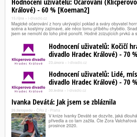
Hodnocení uživatelů: Očarování (Klicperovo
Králové) - 60 % [Koeman2]
15.října
»
i-divadlo.cz
Magické očarování z hory ukrývající poklad a sváry obyvatel horn
scéna a kostýmy zajímavé, ale něco tomu příběhu chybělo. Snad 
jsem se nemohl do toho plně ponořit. Hodně zcizujících prvků a 
Hodnocení uživatelů: Kočičí hr
divadlo Hradec Králové) - 70
23.února
»
i-divadlo.cz
Hodnocení uživatelů: Lidé, mís
divadlo Hradec Králové) - 70 % 
30.ledna
»
i-divadlo.cz
Ivanka Devátá: Jak jsem se zbláznila
26.listopadu
»
ČRo 2 - Praha
V knize Ivanky Deváté se dozvíte, jaká dlouhá c
přivedla a co tam zažila. Čte Zora Valchařová
prosince 2020.