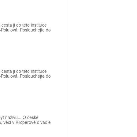
esta ji do této instituce
-Polulová. Poslouchejte do
esta ji do této instituce
-Polulová. Poslouchejte do
 být naživu... O české
 věci v Klicperově divadle