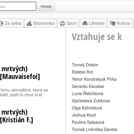
Hledat
Ze světa
Ekonomika
Sport
Lifestyle
Kultura
Vztahuje se k
Tomeš Doktor
i mrtvých)
Robbie Rot
 [Mauvaisefoi]
Yehor Kondratyuk Pírka
Gerardo Escobar
í tomu atmosféra, která se
Lucie Řebíčková
ěl, jestli to chce hrát
Vjačeslava Zubkova
Olga Kühnelová
i mrtvých)
Joshua Koch
Kristián F.]
Paulina Salasová
Tomáš Lněnička Davida