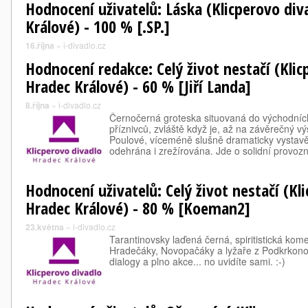
Hodnocení uživatelů: Láska (Klicperovo div
Králové) - 100 % [.SP.]
16.října
»
i-divadlo.cz
Hodnocení redakce: Celý život nestačí (Klic
Hradec Králové) - 60 % [Jiří Landa]
8.října
»
i-divadlo.cz
Černočerná groteska situovaná do východních
příznivců, zvláště když je, až na závěrečný v
Poulové, víceméně slušně dramaticky vystavě
odehrána i zrežírována. Jde o solidní provozn
Hodnocení uživatelů: Celý život nestačí (Kl
Hradec Králové) - 80 % [Koeman2]
23.května
»
i-divadlo.cz
Tarantinovsky laďená černá, spiritistická kom
Hradečáky, Novopačáky a lyžaře z Podkrkonoší
dialogy a plno akce... no uvidíte sami. :-)