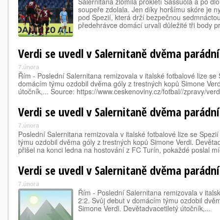
Salernitana zlomila prokletí Sassuola a po dl
soupeře zdolala. Jen díky horšímu skóre je 
pod Spezií, která drží bezpečnou sedmnáctou
předehrávce domácí urvali důležité tři body p
Verdi se uvedl v Salernitaně dvěma parádn
7.února
Řím - Poslední Salernitana remizovala v italské fotbalové lize se 
domácím týmu ozdobil dvěma góly z trestných kopů Simone Verdi
útočník,... Source: https://www.ceskenoviny.cz/fotbal//zpravy/ver
Verdi se uvedl v Salernitaně dvěma parádn
7.února
Poslední Salernitana remizovala v italské fotbalové lize se Spezi
týmu ozdobil dvěma góly z trestných kopů Simone Verdi. Devětadv
přišel na konci ledna na hostování z FC Turín, pokaždé poslal 
Verdi se uvedl v Salernitaně dvěma parádn
7.února
Řím - Poslední Salernitana remizovala v italsk
2:2. Svůj debut v domácím týmu ozdobil dvěm
Simone Verdi. Devětadvacetiletý útočník,...