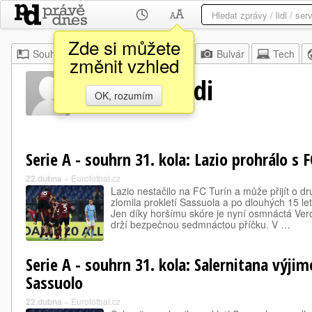
Zde si můžete
Souhrn
Moje
Z domova
Bulvár
Tech
změnit vzhled
Simone Verdi
OK, rozumím
Serie A - souhrn 31. kola: Lazio prohrálo s 
22.dubna
»
Eurofotbal.cz
Lazio nestačilo na FC Turín a může přijít o d
zlomila prokletí Sassuola a po dlouhých 15 l
Jen díky horšímu skóre je nyní osmnáctá Vero
drží bezpečnou sedmnáctou příčku. V …
Serie A - souhrn 31. kola: Salernitana výjim
Sassuolo
22.dubna
»
Eurofotbal.cz