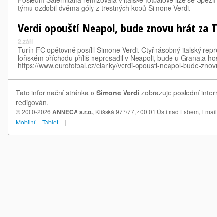
Poslední Salernitana remizovala v italské fotbalové lize se Spezi
týmu ozdobil dvěma góly z trestných kopů Simone Verdi.
Verdi opouští Neapol, bude znovu hrát za T
2.září
Turín FC opětovně posílil Simone Verdi. Čtyřnásobný italský rep
loňském příchodu příliš neprosadil v Neapoli, bude u Granata hos
https://www.eurofotbal.cz/clanky/verdi-opousti-neapol-bude-zno
Tato informační stránka o
Simone Verdi
zobrazuje poslední inter
redigován.
© 2000-2026
ANNECA s.r.o.
, Klíšská 977/77, 400 01 Ústí nad Labem,
Email
Mobilní
Tablet
|