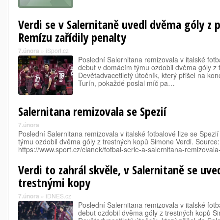
Verdi se v Salernitaně uvedl dvěma góly z
Remízu zařídily penalty
7.února
»
iSport.cz
Poslední Salernitana remizovala v italské fotba
debut v domácím týmu ozdobil dvěma góly z 
Devětadvacetiletý útočník, který přišel na ko
Turín, pokaždé poslal míč pa…
Salernitana remizovala se Spezií
7.února
Poslední Salernitana remizovala v italské fotbalové lize se Spezi
týmu ozdobil dvěma góly z trestných kopů Simone Verdi. Source:
https://www.sport.cz/clanek/fotbal-serie-a-salernitana-remizoval
Verdi to zahrál skvěle, v Salernitaně se uv
trestnými kopy
7.února
»
iDNES.cz
Poslední Salernitana remizovala v italské fotba
debut ozdobil dvěma góly z trestných kopů S