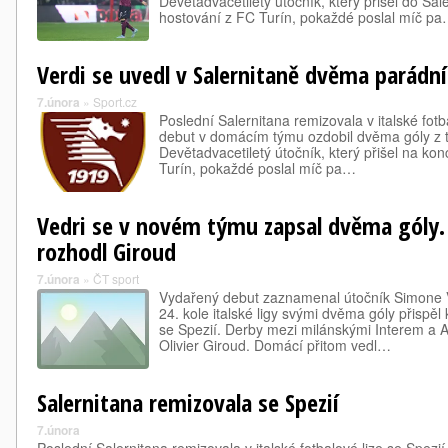
Devětadvacetiletý útočník, který přišel do Sal
hostování z FC Turín, pokaždé poslal míč p
Verdi se uvedl v Salernitaně dvěma parádn
7.února
»
Sport.cz
Poslední Salernitana remizovala v italské fotba
debut v domácím týmu ozdobil dvěma góly z 
Devětadvacetiletý útočník, který přišel na ko
Turín, pokaždé poslal míč pa…
Vedri se v novém týmu zapsal dvěma góly.
rozhodl Giroud
7.února
»
ČT sport
Vydařený debut zaznamenal útočník Simone Ve
24. kole italské ligy svými dvěma góly přispě
se Spezií. Derby mezi milánskými Interem a
Olivier Giroud. Domácí přitom vedl…
Salernitana remizovala se Spezií
7.února