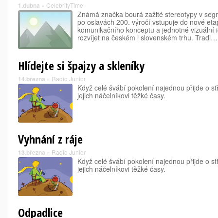
1.dubna
»
CelebrityTime
Známá značka bourá zažité stereotypy v seg
po oslavách 200. výročí vstupuje do nové e
komunikačního konceptu a jednotné vizuální id
rozvíjet na českém i slovenském trhu. Tradi…
Hlídejte si špajzy a skleníky
14.března
»
Radio Junior
Když celé švábí pokolení najednou přijde o s
jejich náčelníkovi těžké časy.
Vyhnání z ráje
13.března
»
Radio Junior
Když celé švábí pokolení najednou přijde o s
jejich náčelníkovi těžké časy.
Odpadlice