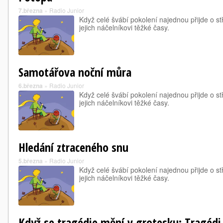
7.března
»
Radio Junior
Když celé švábí pokolení najednou přijde o s
jejich náčelníkovi těžké časy.
Samotářova noční můra
6.března
»
Radio Junior
Když celé švábí pokolení najednou přijde o s
jejich náčelníkovi těžké časy.
Hledání ztraceného snu
5.března
»
Radio Junior
Když celé švábí pokolení najednou přijde o s
jejich náčelníkovi těžké časy.
Když se tragédie mění v grotesku: Tragédi 