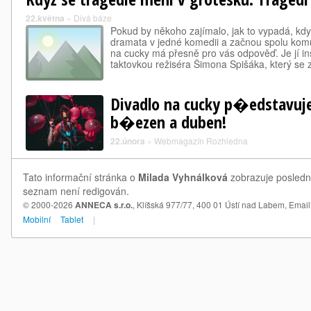
22.května
»
Divá báze
Pokud by někoho zajímalo, jak to vypadá, když
dramata v jedné komedii a začnou spolu kom
na cucky má přesně pro vás odpověď. Je jí i
taktovkou režiséra Šimona Spišáka, který se
Divadlo na cucky p�edstavuj
b�ezen a duben!
22.února
»
Webmagazín Rozhledna
Tato informační stránka o
Milada Vyhnálková
zobrazuje poslední
seznam není redigován.
© 2000-2026
ANNECA s.r.o.
, Klíšská 977/77, 400 01 Ústí nad Labem,
Email
Mobilní
Tablet
|