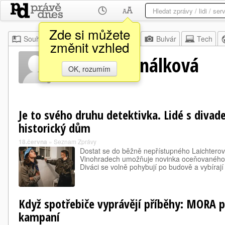
Zde si můžete
Souhrn
Moje
Z domova
Bulvár
Tech
změnit vzhled
Milada Vyhnálková
OK, rozumím
Je to svého druhu detektivka. Lidé s divad
historický dům
18.června
»
Seznam Zprávy
Dostat se do běžně nepřístupného Laichtero
Vinohradech umožňuje novinka oceňovaného 
Diváci se volně pohybují po budově a vybírají 
Když spotřebiče vyprávějí příběhy: MORA p
kampaní