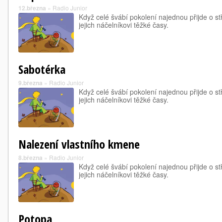
12.března
»
Radio Junior
Když celé švábí pokolení najednou přijde o s
jejich náčelníkovi těžké časy.
Sabotérka
9.března
»
Radio Junior
Když celé švábí pokolení najednou přijde o s
jejich náčelníkovi těžké časy.
Nalezení vlastního kmene
8.března
»
Radio Junior
Když celé švábí pokolení najednou přijde o s
jejich náčelníkovi těžké časy.
Potopa