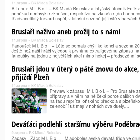
11.srpna
»
BK Mladá Boleslav
A Team: M l. B o l. – BK Mladá Boleslav a lotyšský útočník Felik
poněkud neobvyklé zkoušce, respektive na zkoušce „do budoucna“
třiadvacetiletý forvard uspěl, v letošní sezoně jej ještě v barvác
Bruslaři naživo aneb prožij to s námi
11.srpna
»
BK Mladá Boleslav
Fanoušci: M l. B o l. – Léto se pomalu chýlí ke konci a sezona 2
Ještě než naši hráči vyjedou k prvnímu extraligovému zápasu n
fanoušky na jednu z největších akcí mimo hokej – předsezónní s
Bruslaři jdou v úterý o páté znovu do akce
přijíždí Plzeň
11.srpna
»
BK Mladá Boleslav
Preview k zápasu: M l. B o l. – Pro Bruslaře
přípravy a v něm na ně čeká porce dalších dvo
na řadu repríza loňského předkola s plzeňs
zelenobílí už mají v nohách dva duely,…
Deváťáci podlehli staršímu výběru Poděbra
9.srpna
»
BK Mladá Boleslav
Zápasy - Žáci: M l. B o l. – Mladoboleslavská devátá třída ve dru