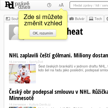
Zde si můžete
Souhrn
Moje
Z domova
Bulvár
Tech
změnit vzhled
Brandon Wheat
OK, rozumím
NHL zaplavili čeští gólmani. Miliony dostane
16.července
»
SportyŽivě
Šest českých brankářů v jednom draftu NHL, tol
kdo šel na řadu jako poslední, podepsal smlo
Český obr podepsal smlouvu v NHL. Růžička
Minnesotě
14.července
»
Kultura Deník.cz