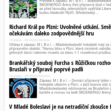
Preview k zápasu: M l. B o l. – Mladobolesla
ŠKOENERGO Arény třetí přípravný duel v řad
se před fanoušky zelenobílých vystřídal Liber
budou kladenští Rytíři. Středočeský…
Richard Král po Plzni: Uvolněné utkání. Sm
očekávám daleko zodpovědnější hru
13.srpna
»
BK Mladá Boleslav
Ohlasy k zápasu: M l. B o l. – Mladoboleslavští hokejisté mají z
přípravného období. Těsnou bitvu s Plzní, která nicméně nabídla
gólových šancí nakonec muselo za stavu 1:1 rozseknout prodlou
Brankářský souboj Furcha s Růžičkou rozho
Bruslaři v přípravě poprvé padli
12.srpna
»
BK Mladá Boleslav
Zápasy: M l. B o l. – Domácí přípravný týden 
hokejisté utkáním s Plzní, v jejíž brance stál 
Mladoboleslavský odchovanec se Bruslařům ja
kariéře a rovnou na ledě ŠKOENERGO Arény
V Mladé Boleslavi je na netradiční zkoušce 