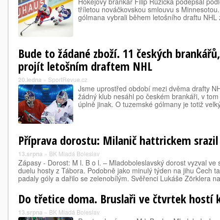
Hokejový brankář Filip Růžička podepsal pod
tříletou nováčkovskou smlouvu s Minnesotou. 
gólmana vybrali během letošního draftu NHL 
Bude to žádané zboží. 11 českých brankářů,
projít letošním draftem NHL
20.ledna
»
SportRevue.cz
Jsme uprostřed období mezi dvěma drafty N
žádný klub nesáhl po českém brankáři, v tom
úplně jinak. O tuzemské gólmany je totiž velk
Příprava dorostu: Milanič hattrickem srazil
13.srpna
»
BK Mladá Boleslav
Zápasy - Dorost: M l. B o l. – Mladoboleslavský dorost vyzval v
duelu hosty z Tábora. Podobně jako minulý týden na jihu Čec
padaly góly a dařilo se zelenobílým. Svěřenci Lukáše Zörklera 
Do třetice doma. Bruslaři ve čtvrtek hostí 
13.srpna
»
BK Mladá Boleslav