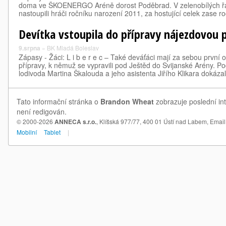
doma ve ŠKOENERGO Aréně dorost Poděbrad. V zelenobílých řa
nastoupili hráči ročníku narození 2011, za hostující celek zase 
Devítka vstoupila do přípravy nájezdovou p
9.srpna
»
BK Mladá Boleslav
Zápasy - Žáci: L i b e r e c – Také deváťáci mají za sebou první 
přípravy, k němuž se vypravili pod Ještěd do Svijanské Arény. 
lodivoda Martina Škalouda a jeho asistenta Jiřího Klikara dokázal
Tato informační stránka o
Brandon Wheat
zobrazuje poslední in
není redigován.
© 2000-2026
ANNECA s.r.o.
, Klíšská 977/77, 400 01 Ústí nad Labem,
Email
Mobilní
Tablet
|