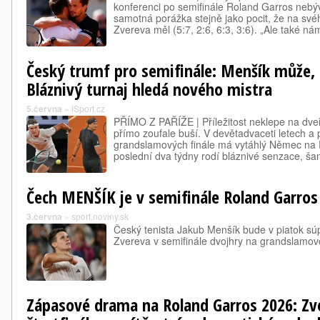
konferenci po semifinále Roland Garros nebýv
samotná porážka stejně jako pocit, že na sv
Zvereva měl (5:7, 2:6, 6:3, 3:6). „Ale také n
Český trumf pro semifinále: Menšík může,
Bláznivý turnaj hledá nového mistra
5.června
»
iSport.cz
PŘÍMO Z PAŘÍŽE | Příležitost neklepe na dve
přímo zoufale buší. V devětadvaceti letech a
grandslamových finále má vytáhlý Němec na 
poslední dva týdny rodí bláznivé senzace, ša
Čech MENŠÍK je v semifinále Roland Garros
3.června
»
sport.noviny.sk
Český tenista Jakub Menšík bude v piatok 
Zvereva v semifinále dvojhry na grandslamov
Zápasové drama na Roland Garros 2026: Zv