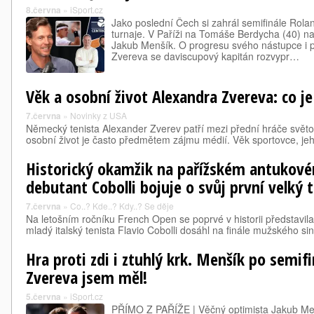
8.června
»
iSport.cz
Jako poslední Čech si zahrál semifinále Rol
turnaje. V Paříži na Tomáše Berdycha (40) na
Jakub Menšík. O progresu svého nástupce i p
Zvereva se daviscupový kapitán rozvypr…
Věk a osobní život Alexandra Zvereva: co je
7.června
»
Novinky z USA
Německý tenista Alexander Zverev patří mezi přední hráče světo
osobní život je často předmětem zájmu médií. Věk sportovce, je
Historický okamžik na pařížském antukov
debutant Cobolli bojuje o svůj první velký t
7.června
»
Co..? Kde..? Kdy..? Se děje
Na letošním ročníku French Open se poprvé v historii představil
mladý italský tenista Flavio Cobolli dosáhl na finále mužského sing
Hra proti zdi i ztuhlý krk. Menšík po semif
Zvereva jsem měl!
5.června
»
iSport.cz
PŘÍMO Z PAŘÍŽE | Věčný optimista Jakub Men