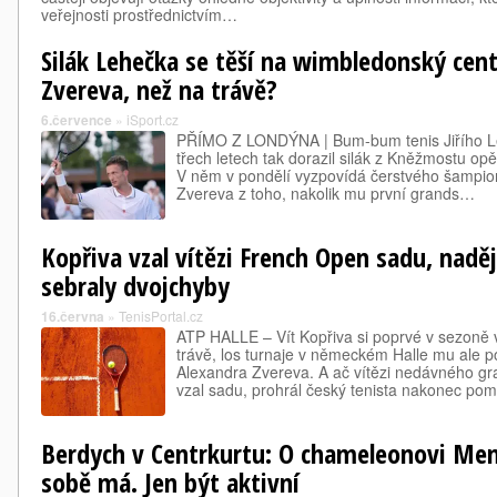
veřejnosti prostřednictvím…
Silák Lehečka se těší na wimbledonský centr
Zvereva, než na trávě?
6.července
»
iSport.cz
PŘÍMO Z LONDÝNA | Bum-bum tenis Jiřího Le
třech letech tak dorazil silák z Kněžmostu op
V něm v pondělí vyzpovídá čerstvého šampi
Zvereva z toho, nakolik mu první grands…
Kopřiva vzal vítězi French Open sadu, naděj
sebraly dvojchyby
16.června
»
TenisPortal.cz
ATP HALLE – Vít Kopřiva si poprvé v sezoně 
trávě, los turnaje v německém Halle mu ale 
Alexandra Zvereva. A ač vítězi nedávného g
vzal sadu, prohrál český tenista nakonec p
Berdych v Centrkurtu: O chameleonovi Menš
sobě má. Jen být aktivní