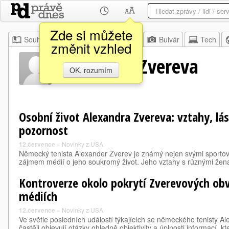
Zde si můžete
Souhrn
Moje
Z domova
Bulvár
Tech
změnit vzhled
Alexandra Zvereva
OK, rozumím
Osobní život Alexandra Zvereva: vztahy, lá
pozornost
12.července
»
Novinky z USA
Německý tenista Alexander Zverev je známý nejen svými sportov
zájmem médií o jeho soukromý život. Jeho vztahy s různými žen
Kontroverze okolo pokrytí Zverevových obv
médiích
12.července
»
Novinky z USA
Ve světle posledních událostí týkajících se německého tenisty A
častěji objevují otázky ohledně objektivity a úplnosti informací, 