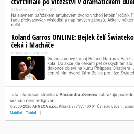
čtvrtfinále po vítězství v dramatickém due
31.května
»
Novinky z USA
Na slavném pařížském antukovém dvorci vrcholí letošní ročník F
řadu překvapivých výsledků a napínavých zápasů. Ačkoliv některé f
další…
Roland Garros ONLINE: Bejlek čelí Šwiateko
čeká i Macháče
27.května
»
iDNES.cz
Grandslamový turnaj Roland Garros v Paříži
kola. Do akce jde celkem pět českých tenistů
dokonce objeví na kurtu Philippea Chatriera. 
centrálním dvorci Sára Bejlek proti Ize Šwia
Tato informační stránka o
Alexandra Zvereva
zobrazuje poslední
seznam není redigován.
© 2000-2026
ANNECA s.r.o.
, Klíšská 977/77, 400 01 Ústí nad Labem,
Email
Mobilní
Tablet
|