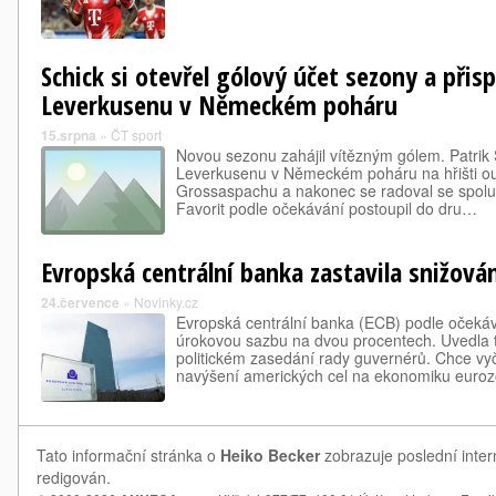
Schick si otevřel gólový účet sezony a přis
Leverkusenu v Německém poháru
15.srpna
»
ČT sport
Novou sezonu zahájil vítězným gólem. Patrik S
Leverkusenu v Německém poháru na hřišti outs
Grossaspachu a nakonec se radoval se spoluh
Favorit podle očekávání postoupil do dru…
Evropská centrální banka zastavila snižová
24.července
»
Novinky.cz
Evropská centrální banka (ECB) podle očeká
úrokovou sazbu na dvou procentech. Uvedla 
politickém zasedání rady guvernérů. Chce v
navýšení amerických cel na ekonomiku euroz
Tato informační stránka o
Heiko Becker
zobrazuje poslední inter
redigován.