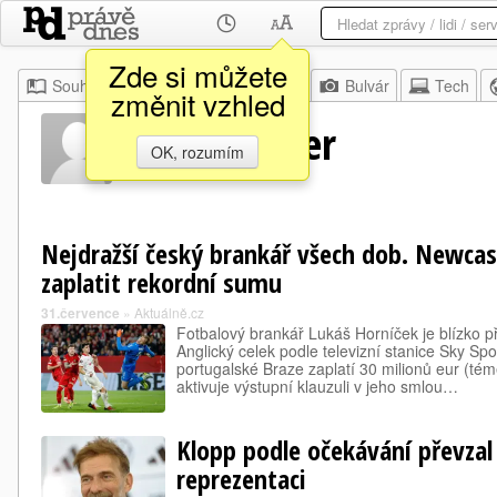
Zde si můžete
Souhrn
Moje
Z domova
Bulvár
Tech
změnit vzhled
Heiko Becker
OK, rozumím
Nejdražší český brankář všech dob. Newcas
zaplatit rekordní sumu
31.července
»
Aktuálně.cz
Fotbalový brankář Lukáš Horníček je blízko 
Anglický celek podle televizní stanice Sky Spor
portugalské Braze zaplatí 30 milionů eur (tém
aktivuje výstupní klauzuli v jeho smlou…
Klopp podle očekávání převza
reprezentaci