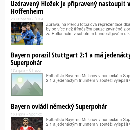
Uzdravený Hložek je připravený nastoupit v
Hoffenheim
28.listopadu
»
ČT24
Zpráva, na kterou fotbalová reprezentace dlo
by po více než tříměsíční pauze zaviněné zl
za Hoffenheim v sobotním bundesligovém ut
Bayern porazil Stuttgart 2:1 a má jedenác
Superpohár
17.srpna
»
ČT sport
Fotbalisté Bayernu Mnichov v německém Super
2:1 a jedenáctým triumfem v soutěži vylepšili 
Bayern ovládl německý Superpohár
16.srpna
»
Sport.cz
Fotbalisté Bayernu Mnichov v německém Super
2:1 a jedenáctým triumfem v soutěži vylepšili 