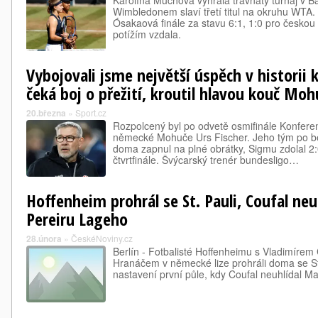
Karolína Muchová vyhrála travnatý turnaj v 
Wimbledonem slaví třetí titul na okruhu WT
Ósakaová finále za stavu 6:1, 1:0 pro českou 
potížím vzdala.
Vybojovali jsme největší úspěch v historii 
čeká boj o přežití, kroutil hlavou kouč Moh
20.března
»
Sport.cz
Rozpolcený byl po odvetě osmifinále Konferen
německé Mohuče Urs Fischer. Jeho tým po b
doma zapnul na plné obrátky, Sigmu zdolal 2:
čtvrtfinále. Švýcarský trenér bundesligo…
Hoffenheim prohrál se St. Pauli, Coufal neu
Pereiru Lageho
28.února
»
ČeskéNoviny.cz
Berlín - Fotbalisté Hoffenheimu s Vladimíre
Hranáčem v německé lize prohráli doma se St.
nastavení první půle, kdy Coufal neuhlídal Ma