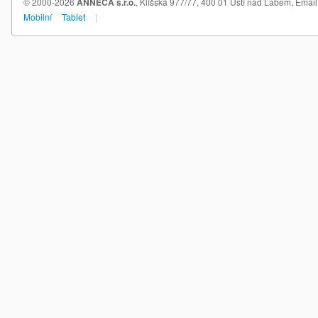
© 2000-2026
ANNECA s.r.o.
, Klíšská 977/77, 400 01 Ústí nad Labem,
Email
Mobilní
Tablet
|