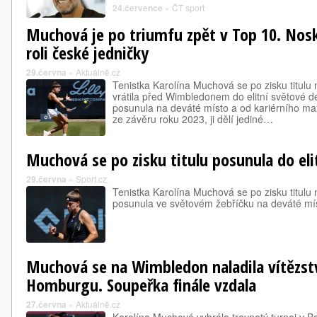
24.července
»
ČT sport
Muchová je po triumfu zpět v Top 10. Nosk
roli české jedničky
29.června
»
Aktuálně.cz
Tenistka Karolína Muchová se po zisku titulu
vrátila před Wimbledonem do elitní světové d
posunula na deváté místo a od kariérního ma
ze závěru roku 2023, ji dělí jediné…
Muchová se po zisku titulu posunula do eli
29.června
»
Sport.cz
Tenistka Karolína Muchová se po zisku titulu
posunula ve světovém žebříčku na deváté míst
Muchová se na Wimbledon naladila vítězst
Homburgu. Soupeřka finále vzdala
27.června
»
Aktuálně.cz