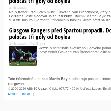
poločas tři góly od Boylea
21.listopadu
Nový trenér úřadujících mistrů Giovanni van Bronckhorst, který n
Gerrarda, ještě sledoval utkání z tribuny. Útočník Martin Boyle z
9. a 38. minutou komfortní tříbrankový náskok. Ještě před pauz
Glasgow Rangers před Spartou propadli. D
poločas tři góly od Boylea
21.listopadu
»
Aktuálně.cz
Jezdci v semifinále skotského Ligového pohár
nový trenér Giovanni van Bronckhorst ještě sle
Tato informační stránka o
Martin Boyle
zobrazuje poslední intern
redigován.
© 2000-2026
ANNECA s.r.o.
, Klíšská 977/77, 400 01 Ústí nad Labem,
Email
Mobilní
Tablet
|