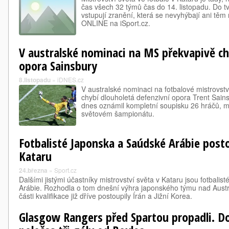
čas všech 32 týmů čas do 14. listopadu. Do tv
vstupují zranění, která se nevyhýbají ani tě
ONLINE na iSport.cz.
V australské nominaci na MS překvapivě ch
opora Sainsbury
8.listopadu
»
iDNES.cz
V australské nominaci na fotbalové mistrovstv
chybí dlouholetá defenzivní opora Trent Sai
dnes oznámil kompletní soupisku 26 hráčů, m
světovém šampionátu.
Fotbalisté Japonska a Saúdské Arábie post
Kataru
24.března
»
Sport.cz
Dalšími jistými účastníky mistrovství světa v Kataru jsou fotbali
Arábie. Rozhodla o tom dnešní výhra japonského týmu nad Austrál
části kvalifikace již dříve postoupily Írán a Jižní Korea.
Glasgow Rangers před Spartou propadli. D