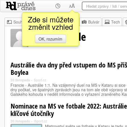
Zde si můžete
Souhrn
Moje
Z domova
Bulvár
Tech
změnit vzhled
Martin Boyle
OK, rozumím
Austrálie dva dny před vstupem do MS přiš
Boylea
20.listopadu
»
Sport.cz
Francie - Austrálie 1:1. Na vzájemný duel na MS v Kataru si sic
dny počkat, ve špatných zprávách jsou na tom ale obě výpravy 
Galského kohouta v neděli informovala o vyřazení zraněného 
Nominace na MS ve fotbale 2022: Austrálie 
klíčové útočníky
20.listopadu
»
iSport.cz
Mistrovství světa ve fotbale v Kataru je tady