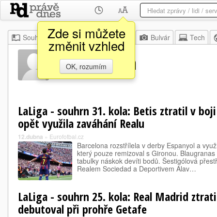
Zde si můžete
Souhrn
Moje
Z domova
Bulvár
Tech
změnit vzhled
Duje Čaleta
OK, rozumím
LaLiga - souhrn 31. kola: Betis ztratil v boj
opět využila zaváhání Realu
12.dubna
»
Eurofotbal.cz
Barcelona rozstřílela v derby Espanyol a vyu
který pouze remizoval s Gironou. Blaugranas m
tabulky náskok devíti bodů. Šestigólová přes
Realem Sociedad a Deportivem Alav…
LaLiga - souhrn 25. kola: Real Madrid ztrati
debutoval při prohře Getafe