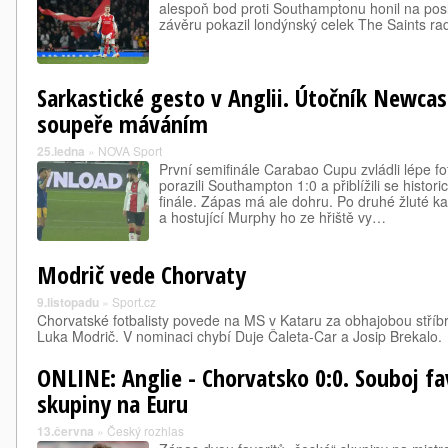
alespoň bod proti Southamptonu honil na posl
závěru pokazil londýnský celek The Saints rado
Sarkastické gesto v Anglii. Útočník Newcas
soupeře máváním
25.ledna
»
NOVA Sport
První semifinále Carabao Cupu zvládli lépe fot
porazili Southampton 1:0 a přiblížili se histo
finále. Zápas má ale dohru. Po druhé žluté ka
a hostující Murphy ho ze hřiště vy…
Modrič vede Chorvaty
9.listopadu
»
Sport.cz
Chorvatské fotbalisty povede na MS v Kataru za obhajobou stříb
Luka Modrič. V nominaci chybí Duje Čaleta-Car a Josip Brekalo.
ONLINE: Anglie - Chorvatsko 0:0. Souboj fa
skupiny na Euru
13.června
»
Český rozhlas