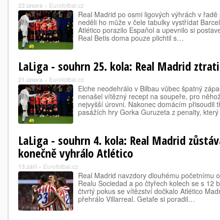
22.února
»
Eurofotbal.cz
Real Madrid po osmi ligových výhrách v řadě
neděli ho může v čele tabulky vystřídat Barc
Atlético porazilo Espaňol a upevnilo si postave
Real Betis doma pouze plichtil s…
LaLiga - souhrn 25. kola: Real Madrid ztrat
21.února
»
Eurofotbal.cz
Elche neodehrálo v Bilbau vůbec špatný zápa
nenašel vítězný recept na soupeře, pro něho
nejvyšší úrovni. Nakonec domácím přisoudil t
pasážích hry Gorka Guruzeta z penalty, kter
LaLiga - souhrn 4. kola: Real Madrid zůstáv
konečně vyhrálo Atlético
13.září
»
Eurofotbal.cz
Real Madrid navzdory dlouhému početnímu os
Realu Sociedad a po čtyřech kolech se s 12 bo
čtvrtý pokus se vítězství dočkalo Atlético Ma
přehrálo Villarreal. Getafe si poradil…