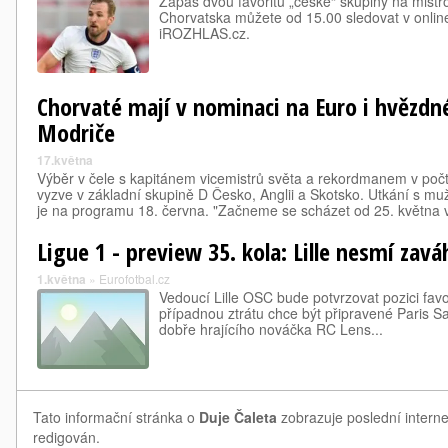
Zápas dvou favoritů „české“ skupiny na mistr
Chorvatska můžete od 15.00 sledovat v online
iROZHLAS.cz.
Chorvaté mají v nominaci na Euro i hvězdn
Modriče
17.května
Výběr v čele s kapitánem vicemistrů světa a rekordmanem v počt
vyzve v základní skupině D Česko, Anglii a Skotsko. Utkání s m
je na programu 18. června. "Začneme se scházet od 25. května v
Ligue 1 - preview 35. kola: Lille nesmí zavá
1.května
»
Eurofotbal.cz
Vedoucí Lille OSC bude potvrzovat pozici fav
případnou ztrátu chce být připravené Paris Sa
dobře hrajícího nováčka RC Lens...
Tato informační stránka o
Duje Čaleta
zobrazuje poslední interne
redigován.