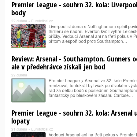
Premier League - souhrn 32. kola: Liverpoo
body
22.dubna
»
Eurofotbal.cz
Liverpool si doma s Nottinghamem splnil povi
thrilleru se nadřel. Everton kvůli výhře Leice
příčky. Vedoucí Arsenal ani na třetí pokus v 
přitom alespoň bod proti Southampton…
Review: Arsenal - Southampton. Gunners o
ale v předehrávce získali jen bod
22.dubna
Premier League > Arsenal ve 32. kole Premie
remizoval, tentokrát byl však po divokém výsle
rád za dělbu bodů s posledním Southamptone
fantasticky po bleskovém zásahu Carlose…
Premier League - souhrn 32. kola: Arsenal u
lopaty
21.dubna
»
Eurofotbal.cz
Vedoucí Arsenal ani na třetí pokus v Premier