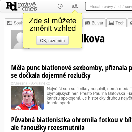
Zde si můžete
Souhrn
Moje
Z domova
Bulvár
Tech
změnit vzhled
Paulina Fialkova
OK, rozumím
Měla punc biatlonové sexbomby, přiznala p
se dočkala dojemné rozlučky
27.března
»
Aktuálně.cz
Největší sen se jí nikdy nesplnil, nemá medaili
olympijských her. Přesto Paulina Bátovská Fi
kariéru spokojená. Je historicky druhou nejv
tohoto sportu.
Půvabná biatlonistka ohromila fotkou v bíl
ale fanoušky rozesmutnila