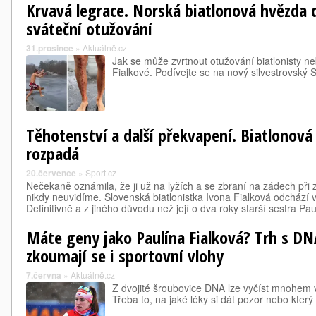
Krvavá legrace. Norská biatlonová hvězda d
sváteční otužování
31.prosince
»
Aktuálně.cz
Jak se může zvrtnout otužování biatlonisty n
Fialkové. Podívejte se na nový silvestrovský S
Těhotenství a další překvapení. Biatlonová
rozpadá
20.července
»
Sport.cz
Nečekaně oznámila, že ji už na lyžích a se zbraní na zádech př
nikdy neuvidíme. Slovenská biatlonistka Ivona Fialková odchází 
Definitivně a z jiného důvodu než její o dva roky starší sestra Pa
Máte geny jako Paulína Fialková? Trh s DN
zkoumají se i sportovní vlohy
7.června
»
Aktuálně.cz
Z dvojité šroubovice DNA lze vyčíst mnohem ví
Třeba to, na jaké léky si dát pozor nebo který