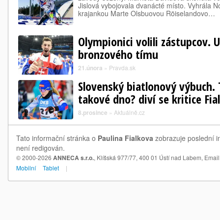
Jislová vybojovala dvanácté místo. Vyhrála No
krajankou Marte Olsbuovou Röiselandovo…
Olympionici volili zástupcov. U
bronzového tímu
21.února
»
Pravda.sk
Slovenský biatlonový výbuch. 
takové dno? diví se kritice Fia
8.prosince
»
Aktuálně.cz
Tato informační stránka o
Paulina Fialkova
zobrazuje poslední in
není redigován.
© 2000-2026
ANNECA s.r.o.
, Klíšská 977/77, 400 01 Ústí nad Labem,
Email
Mobilní
Tablet
|