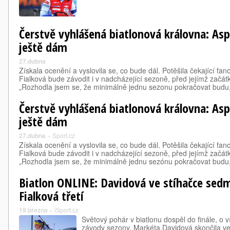
Čerstvě vyhlášená biatlonová královna: As
ještě dám
27.dubna
Získala ocenění a vyslovila se, co bude dál. Potěšila čekající fan
Fialková bude závodit i v nadcházející sezoně, před jejímž začátk
„Rozhodla jsem se, že minimálně jednu sezonu pokračovat budu
Čerstvě vyhlášená biatlonová královna: As
ještě dám
27.dubna
»
Sport.cz
Získala ocenění a vyslovila se, co bude dál. Potěšila čekající fan
Fialková bude závodit i v nadcházející sezoně, před jejímž začátk
„Rozhodla jsem se, že minimálně jednu sezónu pokračovat budu
Biatlon ONLINE: Davidová ve stíhačce sed
Fialková třetí
19.března
»
iSport.cz
Světový pohár v biatlonu dospěl do finále, o 
závody sezony. Markéta Davidová skončila ve