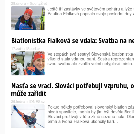
28.února
»
SportyŽivě
Ještě tři zastávky ve světovém poháru a lyže s
Paulína Fialková popsala svoje poslední dny v
Biatlonistka Fialková se vdala: Svatba na 
17.září
»
iSport.cz
Ve stopách své sestry! Slovenská biatlonistka
víkend stala vdanou paní. Sestra reprezentan
svou svatbu ale zvolila velmi netypické místo.
Nasťa se vrací. Slováci potřebují vzpruhu, o
může zařídit
26.ledna
»
iDNES.cz
Pokud někdy potřeboval slovenský biatlon záz
hledá spasitele, mohla by jím být devětatřice
Slováci prožívají v této zimě sezonu nula. Dl
Šima a Ivona Fialková ukončily kari…