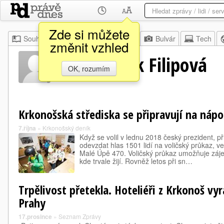
Zde si můžete
Souhrn
Moje
Z domova
Bulvár
Tech
změnit vzhled
Eva Klouček Filipová
OK, rozumím
Krkonošská střediska se připravují na nápo
7.října
»
Krkonošský deník
Když se volil v lednu 2018 český prezident, 
odevzdat hlas 1501 lidí na voličský průkaz, v
Malé Úpě 470. Voličský průkaz umožňuje zá
kde trvale žijí. Rovněž letos při sn…
Trpělivost přetekla. Hoteliéři z Krkonoš vy
Prahy
17.prosince
»
Seznam Zprávy