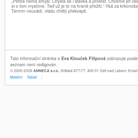
„Petice nemá smysl. Chystá se i stávka a protest. Chceme jet všic
si o tom myslíme. Teď už je to na hraně přežití,“ říká za krkonoš
Termín neuvádí, vládu chtějí překvapit.
Tato informační stránka o
Eva Klouček Filipová
zobrazuje posled
seznam není redigován.
© 2000-2026
ANNECA s.r.o.
, Klíšská 977/77, 400 01 Ústí nad Labem,
Email
Mobilní
Tablet
|