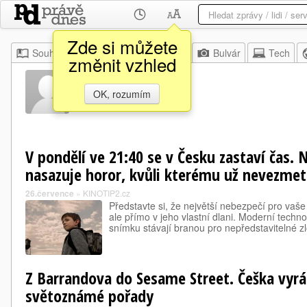
Zde si můžete
Souhrn
Moje
Z domova
Bulvár
Tech
změnit vzhled
Jim Henson
OK, rozumím
V pondělí ve 21:40 se v Česku zastaví čas.
nasazuje horor, kvůli kterému už nevezmet
26.července
»
KINOTIP2.cz
Představte si, že největší nebezpečí pro vaše 
ale přímo v jeho vlastní dlani. Moderní techn
snímku stávají branou pro nepředstavitelné zl
Z Barrandova do Sesame Street. Češka vyrá
světoznámé pořady