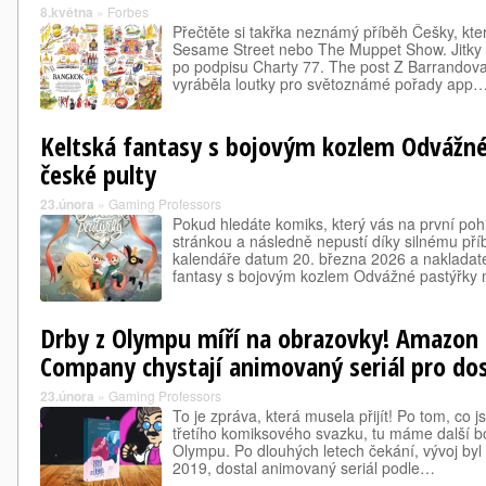
8.května
»
Forbes
Přečtěte si takřka neznámý příběh Češky, kt
Sesame Street nebo The Muppet Show. Jitky Ex
po podpisu Charty 77. The post Z Barrandov
vyráběla loutky pro světoznámé pořady app
Keltská fantasy s bojovým kozlem Odvážné
české pulty
23.února
»
Gaming Professors
Pokud hledáte komiks, který vás na první pohl
stránkou a následně nepustí díky silnému pří
kalendáře datum 20. března 2026 a nakladatel
fantasy s bojovým kozlem Odvážné pastýřky
Drby z Olympu míří na obrazovky! Amazon
Company chystají animovaný seriál pro do
23.února
»
Gaming Professors
To je zpráva, která musela přijít! Po tom, co 
třetího komiksového svazku, tu máme další 
Olympu. Po dlouhých letech čekání, vývoj byl
2019, dostal animovaný seriál podle…