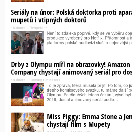
Seriály na únor: Polská doktorka proti apa
mupetů i vtipných doktorů
18.února
»
Respekt.cz
Není to zdaleka poprvé, kdy se ve výběru obje
produkce vyrobený pro Netflix. Přítomnost a 
platformy polské audiovizi sluší a nejnovější
Drby z Olympu míří na obrazovky! Amazon
Company chystají animovaný seriál pro do
13.února
»
Gaming Professors
To je zpráva, která musela přijít! Po tom, co 
třetího komiksového svazku, tu máme další 
Olympu. Po dlouhých letech čekání, vývoj byl
2019, dostal animovaný seriál podle…
Miss Piggy: Emma Stone a Jen
chystají film s Mupety
»
FandímeFilmu