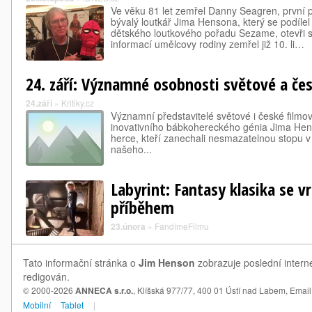
Ve věku 81 let zemřel Danny Seagren, první p
bývalý loutkář Jima Hensona, který se podílel
dětského loutkového pořadu Sezame, otevři s
informací umělcovy rodiny zemřel již 10. li…
24. září: Významné osobnosti světové a čes
24.září
»
Kritiky.cz
Významní představitelé světové i české filmov
inovativního bábkohereckého génia Jima Hen
herce, kteří zanechali nesmazatelnou stopu v k
našeho...
Labyrint: Fantasy klasika se v
příběhem
23.února
»
FandímeFilmu
Tato informační stránka o
Jim Henson
zobrazuje poslední intern
redigován.
© 2000-2026
ANNECA s.r.o.
, Klíšská 977/77, 400 01 Ústí nad Labem,
Email
Mobilní
Tablet
|