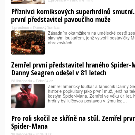
2.prosince
Příznivci komiksových superhrdinů smutní
první představitel pavoučího muže
1.prosince
»
DámskýDeník.cz
Zásadním okamžikem na umělecké cestě zesn
slavným loutkařem, jenž vytvořil postavičky M
obrazovkách.
Zemřel první představitel hraného Spider-
Danny Seagren odešel v 81 letech
28.listopadu
»
Echo24.cz
Zemřel americký loutkař a tanečník Danny Se
historie popkultury jako první muž, jenž na te
kostým Spider-Mana. Zemřel ve věku 81 let.
hrdiny byl klíčovou postavou v týmu leg…
Pro roli skočil ze skříně na stůl. Zemřel prv
Spider-Mana
28.listopadu
»
iDNES.cz