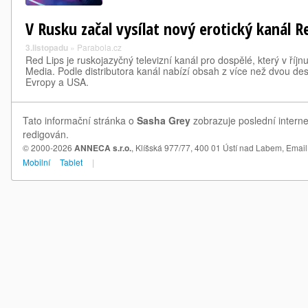
V Rusku začal vysílat nový erotický kanál R
3.listopadu
»
Parabola.cz
Red Lips je ruskojazyčný televizní kanál pro dospělé, který v říjn
Media. Podle distributora kanál nabízí obsah z více než dvou desí
Evropy a USA.
Tato informační stránka o
Sasha Grey
zobrazuje poslední interne
redigován.
© 2000-2026
ANNECA s.r.o.
, Klíšská 977/77, 400 01 Ústí nad Labem,
Email
Mobilní
Tablet
|