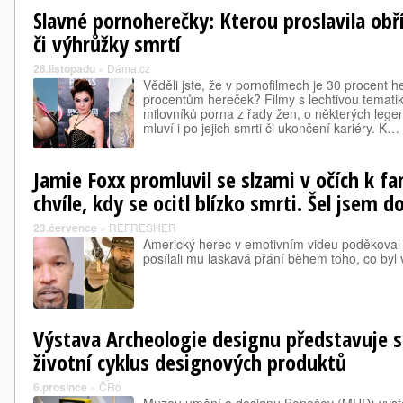
Slavné pornoherečky: Kterou proslavila obř
či výhrůžky smrtí
28.listopadu
»
Dáma.cz
Věděli jste, že v pornofilmech je 30 procent 
procentům hereček? Filmy s lechtivou tematik
milovníků porna z řady žen, o některých leg
mluví i po jejich smrti či ukončení kariéry. K…
Jamie Foxx promluvil se slzami v očích k 
chvíle, kdy se ocitl blízko smrti. Šel jsem d
23.července
»
REFRESHER
Americký herec v emotivním videu poděkoval v
posílali mu laskavá přání během toho, co byl 
Výstava Archeologie designu představuje s
životní cyklus designových produktů
6.prosince
»
ČRo