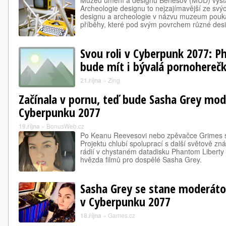
Muzeu umění a designu Benešov (MUD) vysta
Archeologie designu to nejzajímavější ze svý
designu a archeologie v názvu muzeum pouk
příběhy, které pod svým povrchem různé de
Svou roli v Cyberpunk 2077: P
bude mít i bývalá pornohereč
21.října
»
Zing
Začínala v pornu, teď bude Sasha Grey mod
Cyberpunku 2077
19.října
»
BonusWeb.cz
Po Keanu Reevesovi nebo zpěvačce Grimes s
Projektu chlubí spoluprací s další světově zn
rádií v chystaném datadisku Phantom Liberty t
hvězda filmů pro dospělé Sasha Grey.
Sasha Grey se stane moderátor
v Cyberpunku 2077
18.října
»
Games.cz