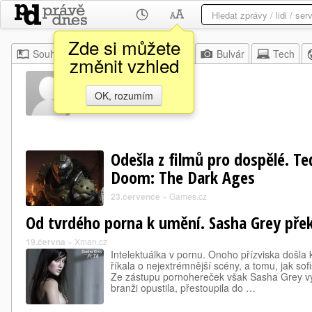
Zde si můžete
Souhrn
Moje
Z domova
Bulvár
Tech
změnit vzhled
Sasha Grey
OK, rozumím
Odešla z filmů pro dospělé. Te
Doom: The Dark Ages
23.července
»
Games.cz
Od tvrdého porna k umění. Sasha Grey překr
19.června
»
Xman.cz
Intelektuálka v pornu. Onoho přízviska došla 
říkala o nejextrémnější scény, a tomu, jak sof
Ze zástupu pornohereček však Sasha Grey vyč
branži opustila, přestoupila do …