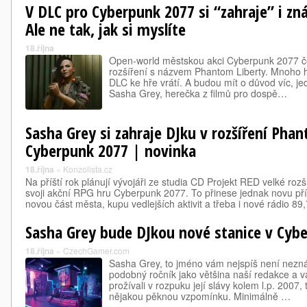
V DLC pro Cyberpunk 2077 si “zahraje” i z
Ale ne tak, jak si myslíte
18.října
Open-world městskou akci Cyberpunk 2077 če
rozšíření s názvem Phantom Liberty. Mnoho h
DLC ke hře vrátí. A budou mít o důvod víc, jed
Sasha Grey, herečka z filmů pro dospě…
Sasha Grey si zahraje DJku v rozšíření Pha
Cyberpunk 2077 | novinka
18.října
»
Konzolista.cz
Na příští rok plánují vývojáři ze studia CD Projekt RED velké roz
svoji akční RPG hru Cyberpunk 2077. To přinese jednak novu p
novou část města, kupu vedlejších aktivit a třeba i nové rádio 8
Sasha Grey bude DJkou nové stanice v Cyb
18.října
»
CzechGamer.com
Sasha Grey, to jméno vám nejspíš není nezn
podobný ročník jako většina naší redakce a v
prožívali v rozpuku její slávy kolem l.p. 2007,
nějakou pěknou vzpomínku. Minimálně …