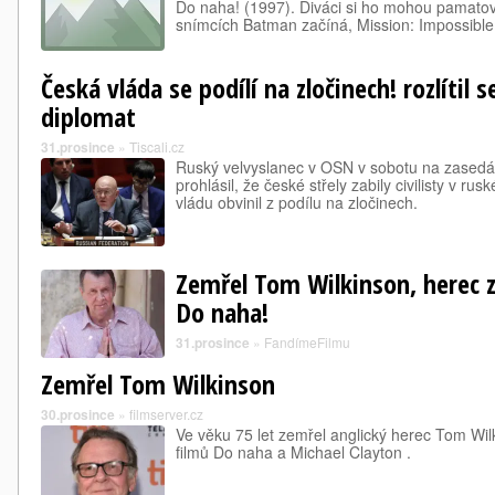
Do naha! (1997). Diváci si ho mohou pamatov
snímcích Batman začíná, Mission: Impossibl
Česká vláda se podílí na zločinech! rozlítil 
diplomat
31.prosince
»
Tiscali.cz
Ruský velvyslanec v OSN v sobotu na zased
prohlásil, že české střely zabily civilisty v r
vládu obvinil z podílu na zločinech.
Zemřel Tom Wilkinson, herec z
Do naha!
31.prosince
»
FandímeFilmu
Zemřel Tom Wilkinson
30.prosince
»
filmserver.cz
Ve věku 75 let zemřel anglický herec Tom Wi
filmů Do naha a Michael Clayton .