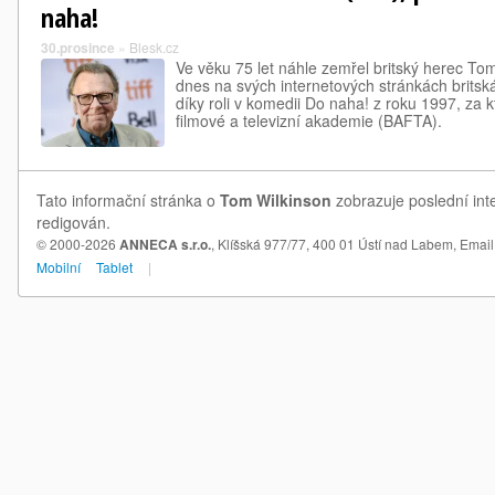
naha!
30.prosince
»
Blesk.cz
Ve věku 75 let náhle zemřel britský herec To
dnes na svých internetových stránkách britsk
díky roli v komedii Do naha! z roku 1997, za k
filmové a televizní akademie (BAFTA).
Tato informační stránka o
Tom Wilkinson
zobrazuje poslední int
redigován.
© 2000-2026
ANNECA s.r.o.
, Klíšská 977/77, 400 01 Ústí nad Labem,
Email
Mobilní
Tablet
|