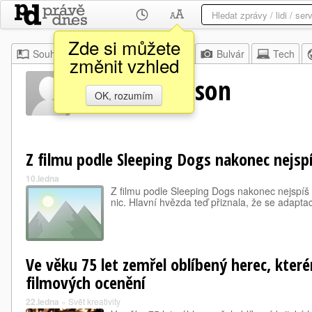
Zde si můžete
Souhrn
Moje
Z domova
Bulvár
Tech
změnit vzhled
Tom Wilkinson
OK, rozumím
Z filmu podle Sleeping Dogs nakonec nejsp
10.ledna
Z filmu podle Sleeping Dogs nakonec nejspíš n
nic. Hlavní hvězda teď přiznala, že se adapt
Ve věku 75 let zemřel oblíbený herec, které
filmových ocenění
22.ledna
»
Svět kreativity