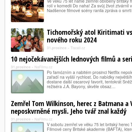
Ve věku 75 let náhle zemřel oblíbený britský h
rolí v komedii Do naha! Za svůj život ztvárnil
Nadšence filmové scény ranila zpráva o smrti b
Tichomořský atol Kiritimati vs
nového roku 2024
31.prosince
»
Tiscali.cz
10 nejočekávanějších lednových filmů a seri
31.prosince
»
NaFilmu.cz
Po famózním a nabitém prosinci Netflix nepol
zařadí na vyšší rychlost. Do nabídky největší
dostane další oscarový favorit, tentokrát Sn
režiséra J.A. Bayony, skvěle obsaz…
Zemřel Tom Wilkinson, herec z Batmana a 
neposkvrněné mysli. Jeho tvář znal každý
31.prosince
»
NaFilmu.cz
V sobotu zemřel ve věku 75 let britský herec 
Filmové ceny Britské akademie (BAFTA), kter