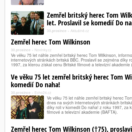
Zemřel britský herec Tom Wil
let. Proslavil se komedií Do n
30.prosince
»
Aktuálně.cz
Zemřel herec Tom Wilkinson
30.prosince
»
Novinky.cz
Ve věku 75 let náhle zemřel britský herec Tom Wilkinson, inform
internetových stránkách britská BBC. Proslavil se zejména díky r
1997, za kterou získal cenu Britské filmové a televizní akademi
Ve věku 75 let zemřel britský herec Tom Wil
komedií Do naha!
30.prosince
»
Echo24.cz
Ve věku 75 let náhle zemřel britský herec To
dnes na svých internetových stránkách britsk
díky roli v komedii Do naha! z roku 1997, za k
filmové a televizní akademie (BAFTA).
Zemřel herec Tom Wilkinson (†75), proslav