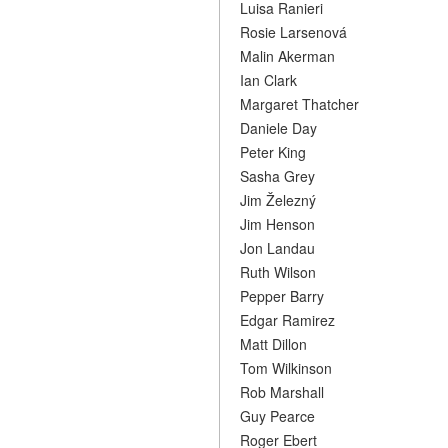
Luisa Ranieri
Rosie Larsenová
Malin Akerman
Ian Clark
Margaret Thatcher
Daniele Day
Peter King
Sasha Grey
Jim Železný
Jim Henson
Jon Landau
Ruth Wilson
Pepper Barry
Edgar Ramirez
Matt Dillon
Tom Wilkinson
Rob Marshall
Guy Pearce
Roger Ebert