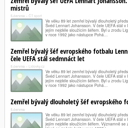
Zemřel bývalý šéf UEFA Lennart Johansson. 
mistrů
5.června
»
ČT sport
Ve věku 89 let zemřel bývalý dlouholetý před
Švéd Lennart Johansson. V čele UEFA stál v 
jejím nejdéle sloužícím šéfem. Byl u zrodu Lig
v roce 1992 jako nástupce Pohá…
Zemřel bývalý šéf evropského fotbalu Lenn
čele UEFA stál sedmnáct let
5.června
»
Lidovky.cz
Ve věku 89 let zemřel bývalý dlouholetý před
Švéd Lennart Johansson. V čele UEFA stál v 
jejím nejdéle sloužícím šéfem. Byl u zrodu Lig
v roce 1992 jako nástupce Pohá…
Zemřel bývalý dlouholetý šéf evropského f
5.června
Ve věku 89 let zemřel bývalý dlouholetý před
Švéd Lennart Johansson. V čele UEFA stál v 
jejím nejdéle sloužícím šéfem. Významně se za