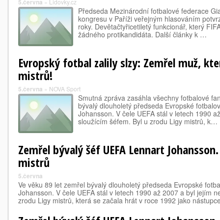
5.června
»
Lidovky.cz
Předseda Mezinárodní fotbalové federace Gian
kongresu v Paříži veřejným hlasováním potvrze
roky. Devětačtyřicetiletý funkcionář, který F
žádného protikandidáta. Další články k …
Evropský fotbal zalily slzy: Zemřel muž, kte
mistrů!
5.června
»
NOVA Sport
Smutná zpráva zasáhla všechny fotbalové fan
bývalý dlouholetý předseda Evropské fotbalo
Johansson. V čele UEFA stál v letech 1990 až
sloužícím šéfem. Byl u zrodu Ligy mistrů, k…
Zemřel bývalý šéf UEFA Lennart Johansson. 
mistrů
5.června
Ve věku 89 let zemřel bývalý dlouholetý předseda Evropské fotb
Johansson. V čele UEFA stál v letech 1990 až 2007 a byl jejím ne
zrodu Ligy mistrů, která se začala hrát v roce 1992 jako nástu