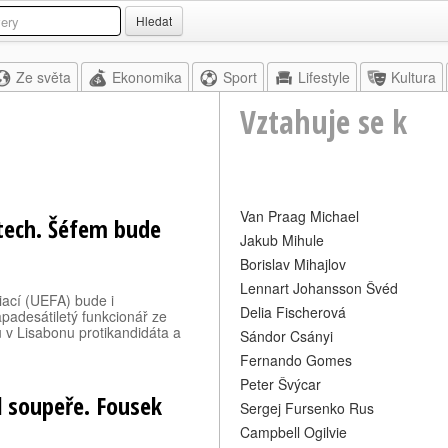
Hledat
Ze světa
Ekonomika
Sport
Lifestyle
Kultura
Vztahuje se k
Van Praag Michael
etech. Šéfem bude
Jakub Mihule
Borislav Mihajlov
Lennart Johansson Švéd
ací (UEFA) bude i
Delia Fischerová
apadesátiletý funkcionář ze
 v Lisabonu protikandidáta a
Sándor Csányi
Fernando Gomes
Peter Švýcar
l soupeře. Fousek
Sergej Fursenko Rus
Campbell Ogilvie