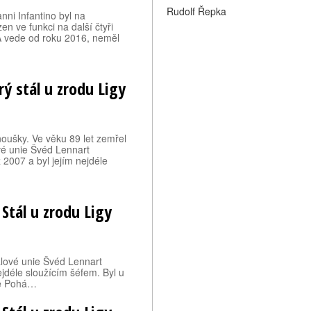
Rudolf Řepka
ni Infantino byl na
n ve funkci na další čtyři
IFA vede od roku 2016, neměl
rý stál u zrodu Ligy
oušky. Ve věku 89 let zemřel
vé unie Švéd Lennart
 2007 a byl jejím nejdéle
Stál u zrodu Ligy
alové unie Švéd Lennart
jdéle sloužícím šéfem. Byl u
pce Pohá…