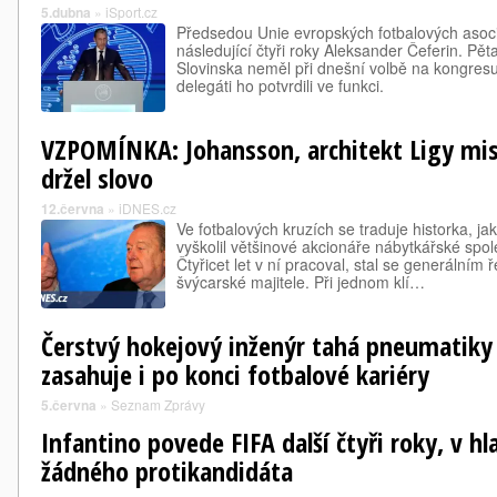
5.dubna
»
iSport.cz
Předsedou Unie evropských fotbalových asoci
následující čtyři roky Aleksander Čeferin. Pět
Slovinska neměl při dnešní volbě na kongresu
delegáti ho potvrdili ve funkci.
VZPOMÍNKA: Johansson, architekt Ligy mis
držel slovo
12.června
»
iDNES.cz
Ve fotbalových kruzích se traduje historka, j
vyškolil většinové akcionáře nábytkářské spo
Čtyřicet let v ní pracoval, stal se generálním ř
švýcarské majitele. Při jednom klí…
Čerstvý hokejový inženýr tahá pneumatiky 
zasahuje i po konci fotbalové kariéry
5.června
»
Seznam Zprávy
Infantino povede FIFA další čtyři roky, v h
žádného protikandidáta