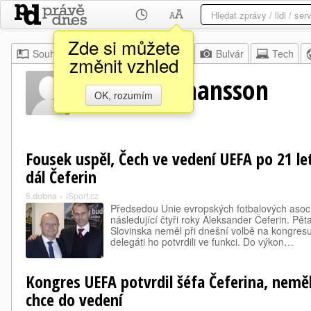
Zde si můžete
Souhrn
Moje
Z domova
Bulvár
Tech
změnit vzhled
Lennart Johansson
OK, rozumím
Fousek uspěl, Čech ve vedení UEFA po 21 l
dál Čeferin
5.dubna
»
iSport.cz
Předsedou Unie evropských fotbalových asoci
následující čtyři roky Aleksander Čeferin. Pět
Slovinska neměl při dnešní volbě na kongresu
delegáti ho potvrdili ve funkci. Do výkon…
Kongres UEFA potvrdil šéfa Čeferina, nemě
chce do vedení