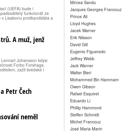
Mircea Sandu
ací (UEFA) bude i
Jacques Georges Francouz
apadesátiletý funkcionář ze
Prince Ali
 v Lisabonu protikandidáta a
Lloyd Hughes
Jacek Warner
trů. A muž, jenž
Erik Nilsson
David Gill
Eugenio Figueredo
Jeffrey Webb
ak Lennart Johansson kdysi
lečnosti Forbo Forshaga.
Jack Warner
editelem, zažil švédské i
Walter Bieri
Mohammed Bin Hammam
Owen Gibson
a Petr Čech
Rafael Esquivel
Eduardo Li
Phillip Hammond
lasování neměl
Steffen Schmidt
Michel Francouz
José Maria Marin