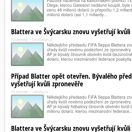
Plážová hacienda na kalifornském pobřeží T
Diega, kterou Gatesovi nedávno koupili, byla 
cenu 48 milionů dolarů (v přepočtu 1,2 miliar
milionů dolarů (asi 1,1 miliardy…
Blattera ve Švýcarsku znovu vyšetřují kvůl
13.června
»
Eurofotbal.cz
Někdejšího předsedu FIFA Seppa Blattera zno
úřady kvůli novému podezření ze zpronevěry.
AP je bývalý činovník obviněn kvůli bezúročn
dolarů, kterou mezinárodní federace poskytl
Případ Blatter opět otevřen. Bývalého pře
vyšetřují kvůli zpronevěře
13.června
»
Lidovky.cz
Někdejšího předsedu FIFA Seppa Blattera zno
úřady kvůli novému podezření ze zpronevěry.
AP je bývalý fotbalový činovník obviněn kvůl
milionu dolarů, kterou mezinárodní federace
Blattera ve Švýcarsku znovu vyšetřují kvůl