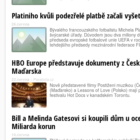
Platiniho kvůli podezřelé platbě začali vyš
26.června
Bývalého francouzského fotbalistu Michela Pla
švýcarské úřady. Důvodem jsou dva miliony do
předseda evropské fotbalové unie UEFA v ro
tehdejšího předsedy mezinárodní federace 
HBO Europe představuje dokumenty z Česka
Maďarska
22.června
»
Parabola.cz
Nově představené filmy Postiženi muzikou (Č
(Maďarsko) a Lessons of Love (Polsko) mají 
festivalu Hot Docs v kanadském Torontu.
Bill a Melinda Gatesovi si koupili dům u o
Miliarda korun
16.června