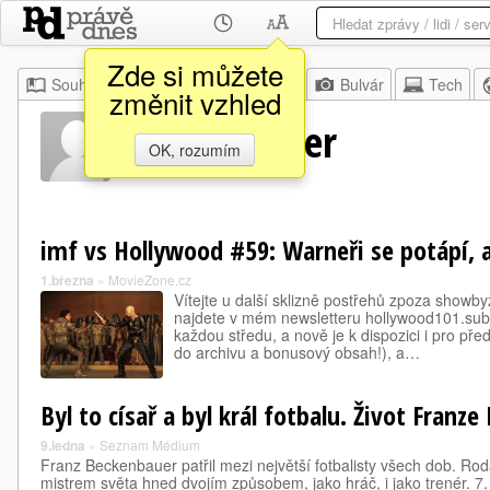
Zde si můžete
Souhrn
Moje
Z domova
Bulvár
Tech
změnit vzhled
Jacek Warner
OK, rozumím
imf vs Hollywood #59: Warneři se potápí, al
1.března
»
MovieZone.cz
Vítejte u další sklizně postřehů zpoza showby
najdete v mém newsletteru hollywood101.sub
každou středu, a nově je k dispozici i pro předp
do archivu a bonusový obsah!), a…
Byl to císař a byl král fotbalu. Život Franz
9.ledna
»
Seznam Médium
Franz Beckenbauer patřil mezi největší fotbalisty všech dob. Ro
mistrem světa hned dvojím způsobem, jako hráč, i jako trenér. 7. 