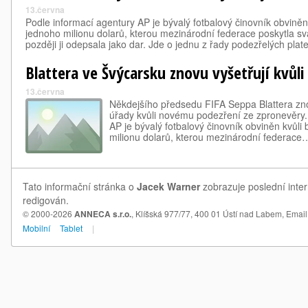
13.června
Podle informací agentury AP je bývalý fotbalový činovník obvině
jednoho milionu dolarů, kterou mezinárodní federace poskytla s
později ji odepsala jako dar. Jde o jednu z řady podezřelých pla
Blattera ve Švýcarsku znovu vyšetřují kvůl
13.června
Někdejšího předsedu FIFA Seppa Blattera zno
úřady kvůli novému podezření ze zpronevěry.
AP je bývalý fotbalový činovník obviněn kvůl
milionu dolarů, kterou mezinárodní federace
Tato informační stránka o
Jacek Warner
zobrazuje poslední inter
redigován.
© 2000-2026
ANNECA s.r.o.
, Klíšská 977/77, 400 01 Ústí nad Labem,
Email
Mobilní
Tablet
|