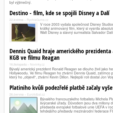
byl výjimečný.
Destino - film, kde se spojili Disney a Dalí
22.května
»
RychlaGuma.cz
V roce 2003 vydala společnost Disney Studios
krátký animovaný film, který si vysnila absolut
Walt Disney a slavný surrealista Salvador Dalí.
Dennis Quaid hraje amerického prezidenta 
KGB ve filmu Reagan
16.listopadu
»
Novinky.cz
Bývalý americký prezident Ronald Reagan se dlouho živil jako he
Hollywoodu. Ve filmu Reagan ho ztvární Dennis Quaid, zatímco 
který ho „objevil“, ztvární Kevin Dillon. Nejlepší roli dostal Jon V
Platiniho kvůli podezřelé platbě začaly vyš
26.června
»
Eurofotbal.cz
Bývalého francouzského fotbalistu Michela Pla
švýcarské úřady. Důvodem jsou dva miliony do
předseda evropské fotbalové unie UEFA v ro
tehdejšího předsedy mezinárodní federace 