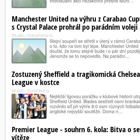
individuální akci nezakončil přesně Muril…
Manchester United na výhru z Carabao Cu
s Crystal Palace prohrál po parádním volej
30.září
»
FotbalPortal.cz
Stejní soupeři se střetli v úterý v rámci Ca
o to, kdo na tom byl lépe. Manchester United 
doufal, že tomu stejně bude i o pár dní pozdě
Jenomže se to nepovedlo. Na parádní…
Zostuzený Sheffield a tragikomická Chelsea
League v kostce
26.září
»
Eurofotbal.cz
Nejtěžší ligovou porážku v klubové historii ut
Sheffield United. Blades sestřelil osmi brank
rozvlnilo síť při výhře 8:0 osm různých fotbalis
anglické nejvyšší soutěže. Doma n…
Premier League - souhrn 6. kola: Bitva o s
vítěze