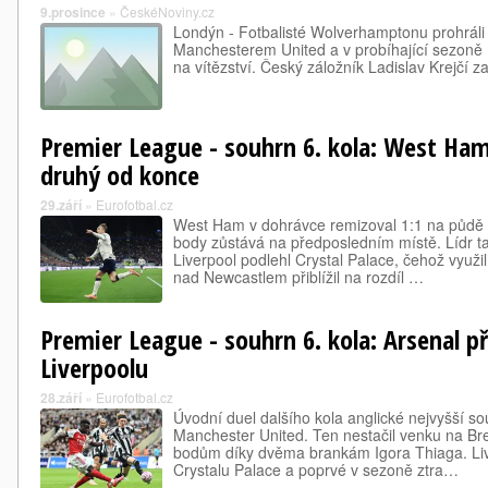
9.prosince
»
ČeskéNoviny.cz
Londýn - Fotbalisté Wolverhamptonu prohráli v
Manchesterem United a v probíhající sezoně 
na vítězství. Český záložník Ladislav Krejčí z
Premier League - souhrn 6. kola: West Ha
druhý od konce
29.září
»
Eurofotbal.cz
West Ham v dohrávce remizoval 1:1 na půdě 
body zůstává na předposledním místě. Lídr tab
Liverpool podlehl Crystal Palace, čehož využil
nad Newcastlem přiblížil na rozdíl …
Premier League - souhrn 6. kola: Arsenal př
Liverpoolu
28.září
»
Eurofotbal.cz
Úvodní duel dalšího kola anglické nejvyšší s
Manchester United. Ten nestačil venku na Bre
bodům díky dvěma brankám Igora Thiaga. Live
Crystalu Palace a poprvé v sezoně ztra…