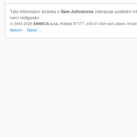
Tato informační stránka o
Sam Johnstone
zobrazuje poslední in
není redigován.
© 2000-2026
ANNECA s.r.o.
, Klíšská 977/77, 400 01 Ústí nad Labem,
Email
Mobilní
Tablet
|