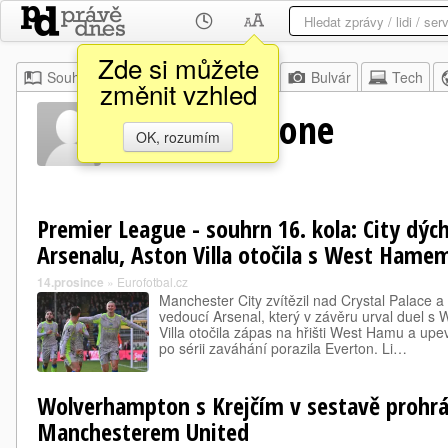
Zde si můžete
Souhrn
Moje
Z domova
Bulvár
Tech
změnit vzhled
Sam Johnstone
OK, rozumím
Premier League - souhrn 16. kola: City dých
Arsenalu, Aston Villa otočila s West Hame
14.prosince
»
Eurofotbal.cz
Manchester City zvítězil nad Crystal Palace a 
vedoucí Arsenal, který v závěru urval duel 
Villa otočila zápas na hřišti West Hamu a upev
po sérii zaváhání porazila Everton. Li…
Wolverhampton s Krejčím v sestavě prohrál
Manchesterem United