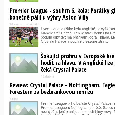
Premier League - souhrn 6. kola: Porážky 
konečně pálil u výhry Aston Villy
28.září
»
Eurofotbal.cz
Úvodní duel dalšího kola anglické nejvyšší s
Manchester United. Ten nestačil venku na Bre
bodům díky dvěma brankám Igora Thiaga. Live
Crystalu Palace a poprvé v sezoně ztra…
Šokující prohru v Evropské liz
hodit za hlavu. V Anglické liz
čeká Crystal Palace
13.dubna
Review: Crystal Palace - Nottingham. Eagles
Forestem za bezbrankovou remízu
7.října
Premier League > Fotbalisté Crystal Palace 
Premier League s Nottinghamem 0:0. Šance 
nechyběly, jenže ani jednu z nich týmy nevyuži