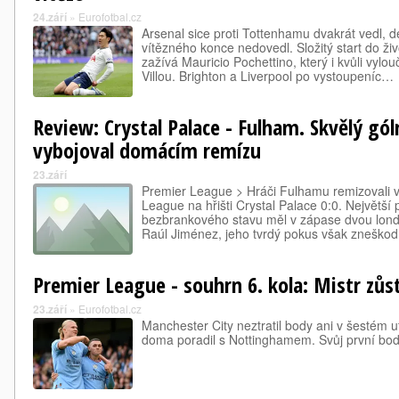
24.září
»
Eurofotbal.cz
Arsenal sice proti Tottenhamu dvakrát vedl, 
vítězného konce nedovedl. Složitý start do ž
zažívá Mauricio Pochettino, který i kvůli vylo
Villou. Brighton a Liverpool po vystoupeníc…
Review: Crystal Palace - Fulham. Skvělý g
vybojoval domácím remízu
23.září
Premier League > Hráči Fulhamu remizovali 
League na hřišti Crystal Palace 0:0. Největší p
bezbrankového stavu měl v zápase dvou lond
Raúl Jiménez, jeho tvrdý pokus však zneško
Premier League - souhrn 6. kola: Mistr zůs
23.září
»
Eurofotbal.cz
Manchester City neztratil body ani v šestém u
doma poradil s Nottinghamem. Svůj první bodík