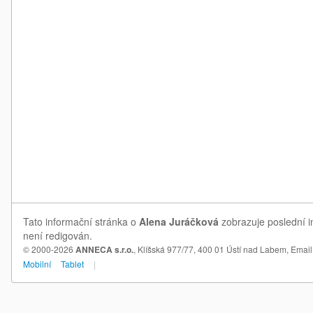
Tato informační stránka o
Alena Juráčková
zobrazuje poslední i
není redigován.
© 2000-2026
ANNECA s.r.o.
, Klíšská 977/77, 400 01 Ústí nad Labem,
Email
Mobilní
Tablet
|