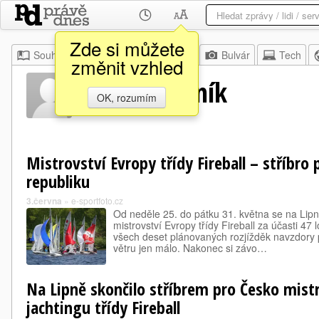
Zde si můžete
Souhrn
Moje
Z domova
Bulvár
Tech
změnit vzhled
Milan Kvasník
OK, rozumím
Mistrovství Evropy třídy Fireball – stříbro
republiku
3.června
»
e-sportfoto.cz
Od neděle 25. do pátku 31. května se na Lip
mistrovství Evropy třídy Fireball za účasti 47
všech deset plánovaných rozjížděk navzdory p
větru jen málo. Nakonec si závo…
Na Lipně skončilo stříbrem pro Česko mist
jachtingu třídy Fireball