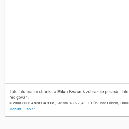
Tato informační stránka o
Milan Kvasník
zobrazuje poslední inte
redigován.
© 2000-2026
ANNECA s.r.o.
, Klíšská 977/77, 400 01 Ústí nad Labem,
Email
Mobilní
Tablet
|