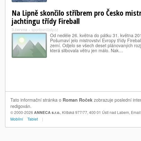
Na Lipně skončilo stříbrem pro Česko mist
jachtingu třídy Fireball
3.června
»
sportovnilisty.cz
Od neděle 26. května do pátku 31. května 20
Pošumaví jelo mistrovství Evropy třídy Firebal
zemí. Odjelo se všech deset plánovaných roz
která slibovala větru jen málo. Nak…
Tato informační stránka o
Roman Roček
zobrazuje poslední inte
redigován.
© 2000-2026
ANNECA s.r.o.
, Klíšská 977/77, 400 01 Ústí nad Labem,
Email
Mobilní
Tablet
|