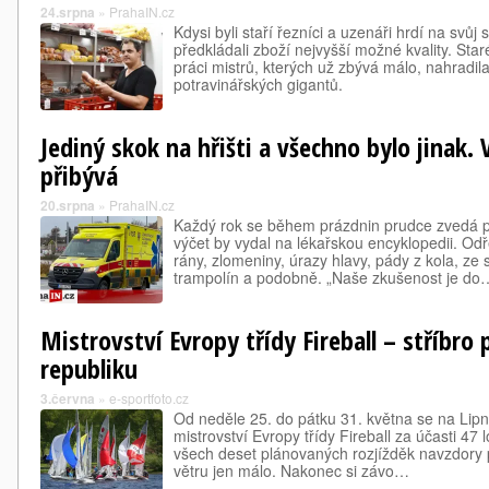
24.srpna
»
PrahaIN.cz
Kdysi byli staří řezníci a uzenáři hrdí na svů
předkládali zboží nejvyšší možné kvality. Star
práci mistrů, kterých už zbývá málo, nahradi
potravinářských gigantů.
Jediný skok na hřišti a všechno bylo jinak.
přibývá
20.srpna
»
PrahaIN.cz
Každý rok se během prázdnin prudce zvedá po
výčet by vydal na lékařskou encyklopedii. Od
rány, zlomeniny, úrazy hlavy, pády z kola, ze
trampolín a podobně. „Naše zkušenost je do
Mistrovství Evropy třídy Fireball – stříbro
republiku
3.června
»
e-sportfoto.cz
Od neděle 25. do pátku 31. května se na Lip
mistrovství Evropy třídy Fireball za účasti 47
všech deset plánovaných rozjížděk navzdory p
větru jen málo. Nakonec si závo…