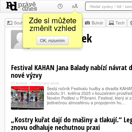
Zde si můžete
Souhrn
Moje
Z domova
Bulvár
Tech
změnit vzhled
Roman Roček
OK, rozumím
Festival KAHAN Jana Balady nabízí návrat d
nové výzvy
27.května
»
Příbramský deník
Šestý ročník Festivalu hudby a divadla KAHA
sobotu 31. května 2025 v kouzelném prostředí
Novém Podlesí u Příbrami. Festival, který si z
jedinečnou atmosférou a propojením hu…
„Kostry kuřat dají do mašiny a tlakují.“ Le
znovu odhaluje nechutnou praxi