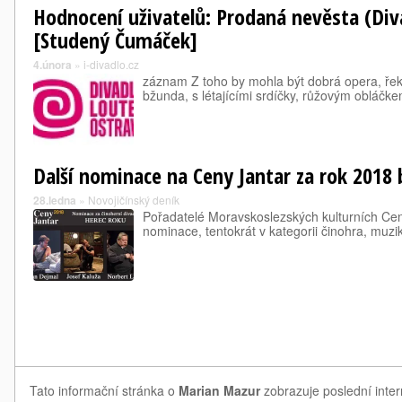
Hodnocení uživatelů: Prodaná nevěsta (Div
[Studený Čumáček]
4.února
»
i-divadlo.cz
záznam Z toho by mohla být dobrá opera, řekl
bžunda, s létajícími srdíčky, růžovým obláčke
Další nominace na Ceny Jantar za rok 2018 
28.ledna
»
Novojičínský deník
Pořadatelé Moravskoslezských kulturních Cen J
nominace, tentokrát v kategorii činohra, muzi
Tato informační stránka o
Marian Mazur
zobrazuje poslední inter