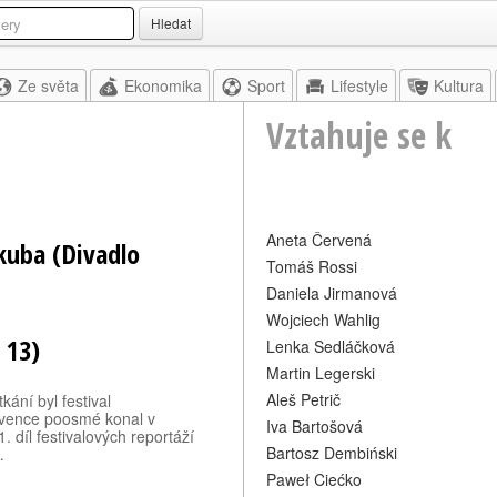
Hledat
Ze světa
Ekonomika
Sport
Lifestyle
Kultura
Vztahuje se k
Aneta Červená
kuba (Divadlo
Tomáš Rossi
Daniela Jirmanová
Wojciech Wahlig
 13)
Lenka Sedláčková
Martin Legerski
Aleš Petrič
kání byl festival
ervence poosmé konal v
Iva Bartošová
 díl festivalových reportáží
Bartosz Dembiński
…
Paweł Ciećko