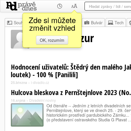
Zde si můžete
Souhrn
Moje
Z domova
Bulvár
Tech
změnit vzhled
Marian Mazur
OK, rozumím
Hodnocení uživatelů: Štědrý den malého Ja
loutek) - 100 % [Panilili]
25.března
»
i-divadlo.cz
Hulcova bleskova z Pernštejnlove 2023 (No.
16.srpna
»
Divadelní noviny
Od čtenáře -- Jedním z letních divadelních set
Pernštejnlove, který se ve dnech 25. - 29. č
historickém prostředí pardubického Zámku... 1.
(o představení ostravského Studia G Plavat 