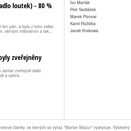
Ivo Marták
adlo loutek) - 80 %
Petr Sedláček
Marek Pivovar
Karel Růžička
 ten pán, a byla z toho velká
Jacek Krakowa
m, věrným milováním a tak...
byly zveřejněny
antar zveřejnili další
kál a opera.
netové články, ve kterých se výraz "Marian Mazur" vyskytuje. Výsledn