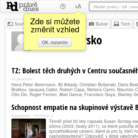
Zde si můžete
Souhrn
Moje
Z domova
Bulvár
Tech
změnit vzhled
Marsel Onysko
OK, rozumím
TZ: Bolest těch druhých v Centru současn
15.prosince
Hans Peter Alvermann, Ali Arkady, Christian Boltanski, Dario Bos
Bratkov, Jacques Callot, Robert Capa, Stefano Carini, Maurizio
Otto Dix, Roger Fenton, Abel Gance, Francisco Goya, Stanley 
Schopnost empatie na skupinové výstavě B
8.prosince
»
ProtiŠedi.cz
Téměř před 20 lety napsala Susan Sontag ese
očima (2003; česky 2011), ve které položila d
zprostředkovat utrpení, které je pro ty, kteří h
nepředstavitelné? Odpověď, v době válečné