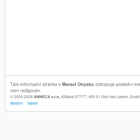
Tato informační stránka o
Marsel Onysko
zobrazuje poslední int
není redigován.
© 2000-2026
ANNECA s.r.o.
, Klíšská 977/77, 400 01 Ústí nad Labem,
Email
Mobilní
Tablet
|