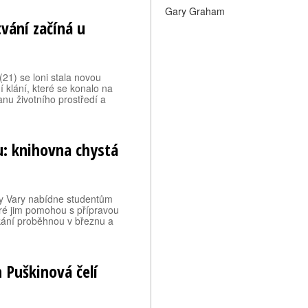
Gary Graham
vání začíná u
21) se loni stala novou
í klání, které se konalo na
anu životního prostředí a
u: knihovna chystá
vy Vary nabídne studentům
eré jim pomohou s přípravou
tkání proběhnou v březnu a
 Puškinová čelí