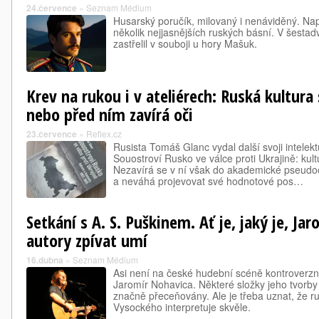
24.července
»
Seznam Médium
Husarský poručík, milovaný i nenáviděný. Na
několik nejjasnějších ruských básní. V šestadv
zastřelil v souboji u hory Mašuk.
Krev na rukou i v ateliérech: Ruská kultura 
nebo před ním zavírá oči
23.července
»
Reflex.cz
Rusista Tomáš Glanc vydal další svoji intelekt
Souostroví Rusko ve válce proti Ukrajině: ku
Nezavírá se v ní však do akademické pseudoo
a neváhá projevovat své hodnotové pos…
Setkání s A. S. Puškinem. Ať je, jaký je, Ja
autory zpívat umí
16.dubna
»
Seznam Médium
Asi není na české hudební scéně kontroverzně
Jaromír Nohavica. Některé složky jeho tvorby
značně přeceňovány. Ale je třeba uznat, že 
Vysockého interpretuje skvěle.