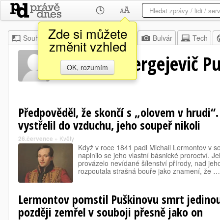
Zde si můžete
Souhrn
Moje
Z domova
Bulvár
Tech
změnit vzhled
Alexandr Sergejevič Pu
OK, rozumím
Předpověděl, že skončí s „olovem v hrudi“
vystřelil do vzduchu, jeho soupeř nikoli
26.července
»
Květy
Když v roce 1841 padl Michail Lermontov v sou
naplnilo se jeho vlastní básnické proroctví. 
provázelo nevídané šílenství přírody, nad je
rozpoutala strašná bouře jako znamení, že …
Lermontov pomstil Puškinovu smrt jedinou 
později zemřel v souboji přesně jako on