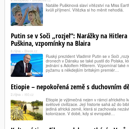
8.listopadu
Natálie Puškinová slaví vítězství na Miss Earth
kvůli příjmení. Vítězka si ho měnit nehodlá.
Putin se v Soči „rozjel“: Narážky na Hitlera
Puškina, vzpomínky na Blaira
8.října
»
Blesk.cz
Ruský prezident Vladimir Putin se v Soči „rozj
dronech v Dánsku se také pustil do Polska, k
jednání s Adolfem Hitlerem. Vzpomínal také na 
pyžamu s někdejším britským premiér…
Etiopie – nepokořená země s duchovním d
2.října
»
i60.cz
Etiopie je výjimečná nejen v rámci afrického ko
světové civilizace. Její historie sahá až do bib
jediná africká země, která si zachovala nezá
kolonizace. V době, kdy si evropské…