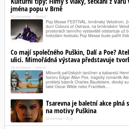
Kulturní tipy: Filmy s vlaky, setkání z Varů
jména popu v Brně
18.července
»
Víkend
Pop Messe FESTIVAL, brněnský Velodrom, 24.
duní Colours of Ostrava, na brněnském Velod
prostorách tamního výstaviště odstartuje už b
hvězdám festivalu Pop Messe bude patřit tř
Co mají společného Puškin, Dalí a Poe? Ate
ulici. Mimořádná výstava představuje tvorb
18.července
»
Víkend
Milovník pařížských tančíren a kabaretů Henr
hororu Edgar Allan Poe, tragický romantik Al
prokletý básník Charles Baudelaire, divoký sur
také Oscar Wilde nebo František.…
Tsarevna je baletní akce plná 
na motivy Puškina
22.června
»
Zing