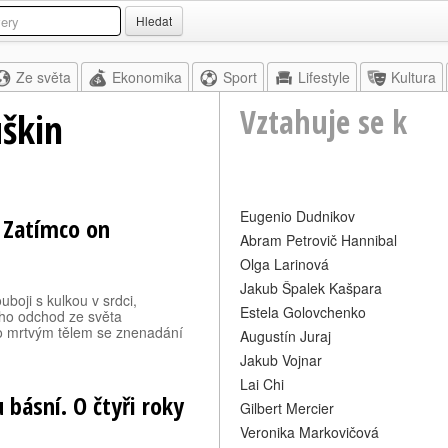
Hledat
Ze světa
Ekonomika
Sport
Lifestyle
Kultura
Vztahuje se k
škin
Eugenio Dudnikov
. Zatímco on
Abram Petrovič Hannibal
Olga Larinová
Jakub Špalek Kašpara
boji s kulkou v srdci,
Estela Golovchenko
Jeho odchod ze světa
ho mrtvým tělem se znenadání
Augustín Juraj
Jakub Vojnar
Lai Chi
básní. O čtyři roky
Gilbert Mercier
Veronika Markovičová