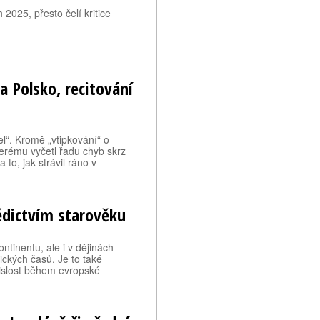
 2025, přesto čelí kritice
 a Polsko, recitování
el“. Kromě „vtipkování“ o
terému vyčetl řadu chyb skrz
to, jak strávil ráno v
ědictvím starověku
ntinentu, ale i v dějinách
lických časů. Je to také
vislost během evropské