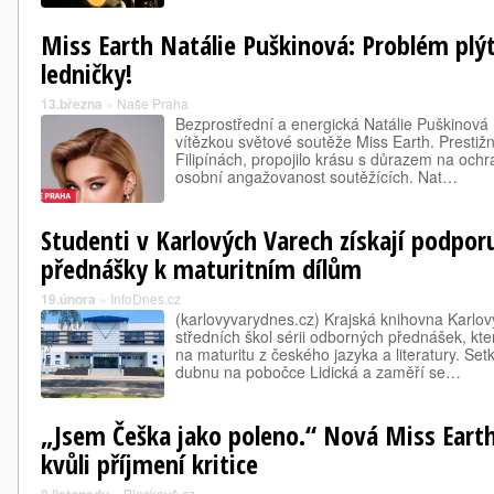
Miss Earth Natálie Puškinová: Problém plýt
ledničky!
13.března
»
Naše Praha
Bezprostřední a energická Natálie Puškinová (
vítězkou světové soutěže Miss Earth. Prestižn
Filipínách, propojilo krásu s důrazem na ochr
osobní angažovanost soutěžících. Nat…
Studenti v Karlových Varech získají podpor
přednášky k maturitním dílům
19.února
»
InfoDnes.cz
(karlovyvarydnes.cz) Krajská knihovna Karlo
středních škol sérii odborných přednášek, kt
na maturitu z českého jazyka a literatury. Se
dubnu na pobočce Lidická a zaměří se…
„Jsem Češka jako poleno.“ Nová Miss Earth
kvůli příjmení kritice
»
Bleskově.cz