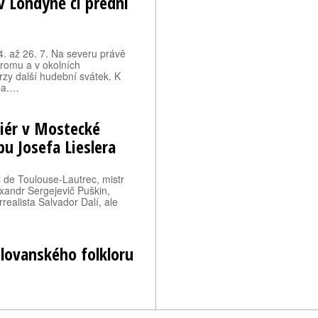
 v Londýně či přední
 až 26. 7. Na severu právě
romu a v okolních
rzy další hudební svátek. K
eba.…
liér v Mostecké
u Josefa Lieslera
i de Toulouse-Lautrec, mistr
exandr Sergejevič Puškin,
realista Salvador Dalí, ale
slovanského folkloru