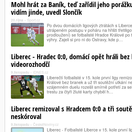
Mohl hrát za Baník, teď zařídil jeho poráž
vidím jinde, uvedl Slončík
20.října
»
Sport.cz
Po dvou domácích ligových ztrátách s Libercem
utrápeném postupu v poháru na hřišti třetiligo
prodloužení) se fotbalisté Hradce Králové po 
výhry. Zajeli si pro ni do Ostravy, kde p…
Liberec - Hradec 0:0, domácí opět hráli bez 
videorozhodčí
9.listopadu
»
iDNES.cz
Liberečtí fotbalisté v 15. kole první ligy rem
Králové bez branek a už tři soutěžní utkání n
vzájemném duelu rozešli smírně potřetí za s
trestu za čtyři žluté karty chyběl h…
Liberec remizoval s Hradcem 0:0 a tři sout
neskóroval
9.listopadu
»
ČeskéNoviny.cz
Liberec - Fotbalisté Liberce v 15. kole první l