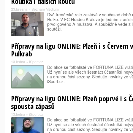
Koubka i dalších koučů
23.března
»
Seznam Médium
Dvě trenérské role zastává v současné době n
Rolko. V FC Hradec Králové je jedním z asist
prvoligového A-mužstva. A souběžně vede z la
soutěži.
Přípravy na ligu ONLINE: Plzeň i s Červem v
Pulkrab
13.ledna
»
iSport.cz
Do akce se fotbalisté ve FORTUNA:LIZE vrátí
Už nyní se ale všech šestnáct účastníků nejv
na druhou část sezony. Sledujte novinky ze 
iSport.cz.
Přípravy na ligu ONLINE: Plzeň poprvé i s Č
spousta zápasů
13.ledna
»
iSport.cz
Do akce se fotbalisté ve FORTUNA:LIZE vrátí
Už nyní se ale všech šestnáct účastníků nejv
na druhou část sezony. Sledujte novinky ze 