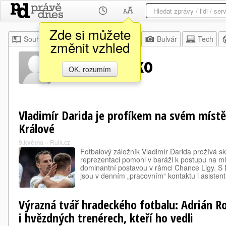
Zde si můžete
Souhrn
Moje
Z domova
Bulvár
Tech
změnit vzhled
Adrian Rolko
OK, rozumím
Vladimír Darida je profíkem na svém místě,
Králové
9.května
»
Ruik.cz
Fotbalový záložník Vladimír Darida prožívá sk
reprezentaci pomohl v baráži k postupu na mis
dominantní postavou v rámci Chance Ligy. S
jsou v denním „pracovním“ kontaktu i asisten
Výrazná tvář hradeckého fotbalu: Adrián Ro
i hvězdných trenérech, kteří ho vedli