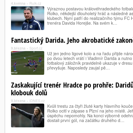
4.května
»
Ruik.cz
Výraznou postavou královéhradeckého fotbalu 
Rolko, někdejší dlouholetý hráč a následně as
klubech. Nyní patří do realizačního týmu FC
trenéra Davida Horejše. Na svém k…
Fantastický Darida. Jeho akrobatické zakonč
9.března
»
Sport.cz
Už jen jedno ligové kolo a na řadu přijde nár
po dvou letech vrátí i Vladimír Darida a nutno
fotbalový záložník pravidelně ukazuje v dresu
převyšuje. Naposledy zaujal pě…
Zaskakující trenér Hradce po prohře: Darid
klobouk dolů
9.března
»
iDNES.cz
Kvůli trestu za čtyři žluté karty hlavního kou
Rolko ocitl v zápase s Plzní na jeho místě. 
úspěchu nepomohly. Na konci výborně odehr
dostali první gól, na začátku druhého d…