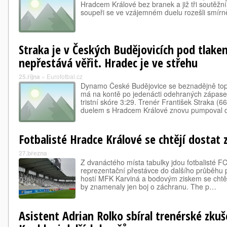
Hradcem Králové bez branek a již tři soutěžní
soupeři se ve vzájemném duelu rozešli smírně 
Straka je v Českých Budějovicích pod tlake
nepřestává věřit. Hradec je ve střehu
25.října
»
Eurofotbal.cz
Dynamo České Budějovice se beznadějně topí
má na kontě po jedenácti odehraných zápasec
tristní skóre 3:29. Trenér František Straka 
duelem s Hradcem Králové znovu pumpoval 
Fotbalisté Hradce Králové se chtějí dostat
27.března
Z dvanáctého místa tabulky jdou fotbalisté F
reprezentační přestávce do dalšího průběhu pr
hostí MFK Karviná a bodovým ziskem se chtějí 
by znamenaly jen boj o záchranu. The p…
Asistent Adrian Rolko sbíral trenérské zku