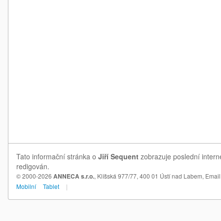
Tato informační stránka o
Jiří Sequent
zobrazuje poslední intern
redigován.
© 2000-2026
ANNECA s.r.o.
, Klíšská 977/77, 400 01 Ústí nad Labem,
Email
Mobilní
Tablet
|