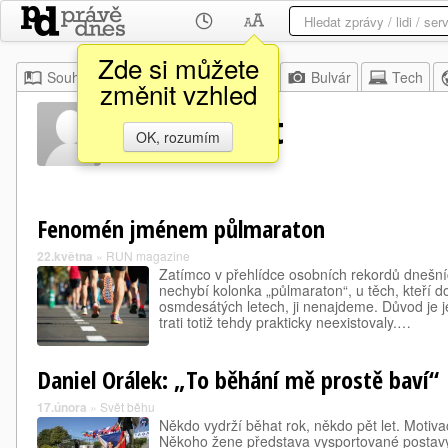
Zde si můžete
Souhrn
Moje
Z domova
Bulvár
Tech
změnit vzhled
Jiří Sequent
OK, rozumím
Fenomén jménem půlmaraton
22.května
»
RUN magazine
Zatímco v přehlídce osobních rekordů dnešníc
nechybí kolonka „půlmaraton“, u těch, kteří 
osmdesátých letech, ji nenajdeme. Důvod je 
trati totiž tehdy prakticky neexistovaly.…
Daniel Orálek: „To běhání mě prostě baví“
17.února
»
Svět běhu
Někdo vydrží běhat rok, někdo pět let. Motiv
Někoho žene představa vysportované postavy