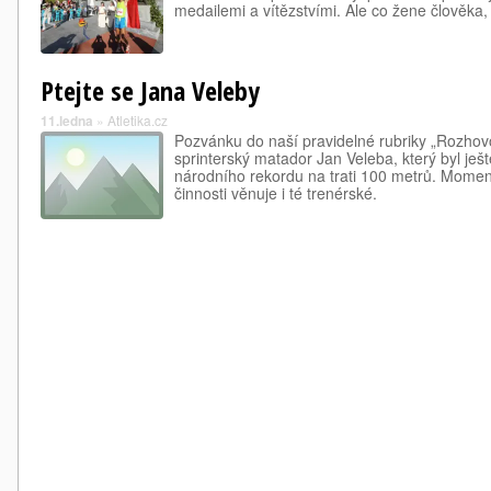
medailemi a vítězstvími. Ale co žene člověka
Ptejte se Jana Veleby
11.ledna
»
Atletika.cz
Pozvánku do naší pravidelné rubriky „Rozhovor
sprinterský matador Jan Veleba, který byl ješ
národního rekordu na trati 100 metrů. Mome
činnosti věnuje i té trenérské.