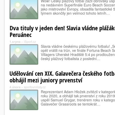
Wow! Český plážový fotbal zažil obrovský ús
na nedávném Superfinále Euro Beach Soccer 
jako mistrovství Evropy, obsadila fantastické
týmem skončily jen velmoci tohoto letníh…
Dva tituly v jeden den! Slavia vládne plážáku
Peruánec
1.srpna
»
iSport.cz
Slavia vládne českému plážovému fotbalu! „S
opět vrátili na trůn, ve finále Fortuna Beach 
Villagers Uherské Hradiště 5:4 po prodloužení.
český plážový fotbalista z poslední…
Udělování cen XIX. Galavečera českého fot
obhájil mezi juniory prvenství
4.února
»
sportovnilisty.cz
Reprezentant Adam Hložek zvítězil v kategorii
roku 2020, a obhájil tak prvenství z roku 201
uspěl Samuel Grygar, trenérem roku v kategor
Galavečer Grassroots se tentokrát…