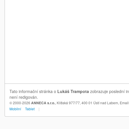
Tato informační stránka o
Lukáš Trampota
zobrazuje poslední in
není redigován.
© 2000-2026
ANNECA s.r.o.
, Klíšská 977/77, 400 01 Ústí nad Labem,
Email
Mobilní
Tablet
|