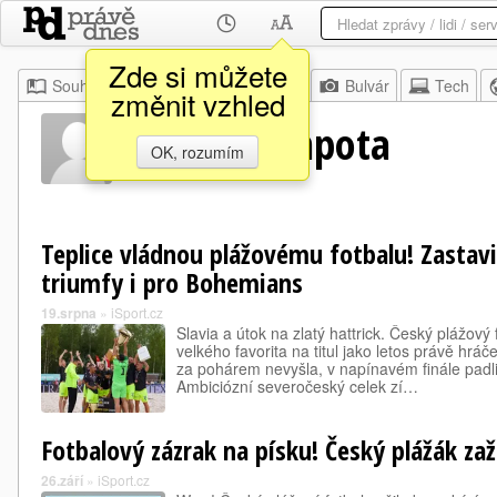
Zde si můžete
Souhrn
Moje
Z domova
Bulvár
Tech
změnit vzhled
Lukáš Trampota
OK, rozumím
Teplice vládnou plážovému fotbalu! Zastavily
triumfy i pro Bohemians
19.srpna
»
iSport.cz
Slavia a útok na zlatý hattrick. Český plážový
velkého favorita na titul jako letos právě hrá
za pohárem nevyšla, v napínavém finále padl
Ambiciózní severočeský celek zí…
Fotbalový zázrak na písku! Český plážák zaž
26.září
»
iSport.cz