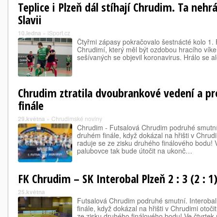
Teplice i Plzeň dál stíhají Chrudim. Ta nehrá
Slavii
10.ledna
»
iSport.cz
Čtyřmi zápasy pokračovalo šestnácté kolo 1. F
Chrudimí, který měl být ozdobou hracího víke
sešívaných se objevil koronavirus. Hrálo se al
Chrudim ztratila dvoubrankové vedení a pr
finále
29.května
»
Chrudimské noviny
Chrudim - Futsalová Chrudim podruhé smutní. I
druhém finále, když dokázal na hřišti v Chrudi
raduje se ze zisku druhého finálového bodu! 
palubovce tak bude útočit na ukonč…
FK Chrudim – SK Interobal Plzeň 2 : 3 (2 : 1
25.května
Futsalová Chrudim podruhé smutní. Interobal 
finále, když dokázal na hřišti v Chrudimi otoči
ze zisku druhého finálového bodu! Ve čtvrtek