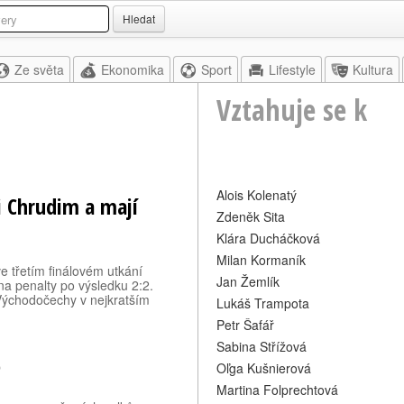
Hledat
Ze světa
Ekonomika
Sport
Lifestyle
Kultura
Vztahuje se k
Alois Kolenatý
li Chrudim a mají
Zdeněk Sita
Klára Ducháčková
Milan Kormaník
, ve třetím finálovém utkání
Jan Žemlík
 na penalty po výsledku 2:2.
 Východočechy v nejkratším
Lukáš Trampota
Petr Šafář
Sabina Střížová
)
Oľga Kušnierová
Martina Folprechtová