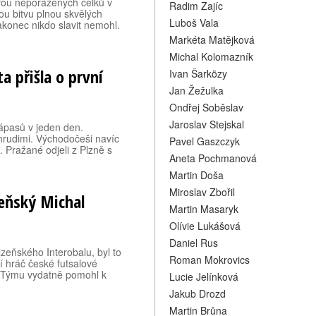
 dvou neporažených celků v
Radim Zajíc
nou bitvu plnou skvělých
Luboš Vala
konec nikdo slavit nemohl.
Markéta Matějková
Michal Kolomazník
a přišla o první
Ivan Šarközy
Jan Žežulka
Ondřej Soběslav
Jaroslav Stejskal
zápasů v jeden den.
Chrudimi. Východočeši navíc
Pavel Gaszczyk
u. Pražané odjeli z Plzně s
Aneta Pochmanová
Martin Doša
Miroslav Zbořil
zeňský Michal
Martin Masaryk
Olívie Lukášová
Daniel Rus
lzeňského Interobalu, byl to
Roman Mokrovics
í hráč české futsalové
ře. Týmu vydatně pomohl k
Lucie Jelínková
Jakub Drozd
Martin Brůna