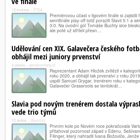
ve finále
12.května
»
ČT24
Premiérovou účast v ligovém finále si zajistili 
semifinále play-off totiž porazili Slavii 5:1 a 
3:0. Na úvodní gól Tomáše Buchty sice blesk
ale poté už stříleli přesn…
Udělování cen XIX. Galavečera českého fot
obhájil mezi juniory prvenství
4.února
»
sportovnilisty.cz
Reprezentant Adam Hložek zvítězil v kategorii
roku 2020, a obhájil tak prvenství z roku 201
uspěl Samuel Grygar, trenérem roku v kategor
Galavečer Grassroots se tentokrát…
Slavia pod novým trenérem dostala výprask
vede trio týmů
12.ledna
»
iSport.cz
Prvním kole po Novém roce pokračovala Varta 
přitahoval pozornost západ v Edenu. Sešívan
Filinger, který nahradil Ivana Božoviče. Jenže