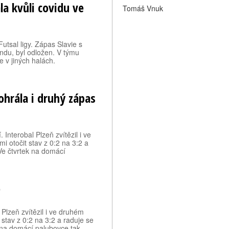
la kvůli covidu ve
Tomáš Vnuk
utsal ligy. Zápas Slavie s
ndu, byl odložen. V týmu
e v jiných halách.
ohrála i druhý zápas
nterobal Plzeň zvítězil i ve
mi otočit stav z 0:2 na 3:2 a
Ve čtvrtek na domácí
)
Plzeň zvítězil i ve druhém
t stav z 0:2 na 3:2 a raduje se
 na domácí palubovce tak