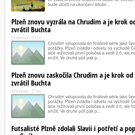
bude útočit na ukončení letošn…
Plzeň znovu vyzrála na Chrudim a je krok od
zvrátil Buchta
24.května
»
ČT24
Chrudim vstupovala do finálové série jako favo
porážky. Plzeň zvládla i odvetu na východě Č
sice režírovali první poločas a vedli 2:0, ale h
snížit. Ve druhé půli pak p…
Plzeň znovu zaskočila Chrudim a je krok od 
zvrátil Buchta
24.května
»
ČT24
Chrudim vstupovala do finálové série jako favo
porážky. Plzeň zvládla i odvetu na východě Č
sice režírovali první poločas a vedli 2:0, ale h
snížit. Ve druhé půli pak p…
Futsalisté Plzně zdolali Slavii i potřetí a po