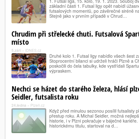
1. Futsal liga, 15. kolo, 19. 1. 2023. Souboj
základní části 1. Futsal ligy opět nabídl úžas
futsalových momentů, po závěrečné siréně na
Stejně jako v prvním případě v Chrud…
Chrudim při střelecké chuti. Futsalová Spart
místo
5.září
»
iDNES.cz
Druhé kolo 1. Futsal ligy nabídlo všech šest 
Stoprocentní bilanci si udrželi hráči Plzně a 
poskočili do čela tabulky, kde vystřídali Spart
výpraskem.
Nechci se házet do starého železa, hlásí pl
Seidler, futsalista roku
24.ledna
»
Plzeň.cz
Když před minulou sezonou posílil futsalisty p
přestup roku. A Michal Seidler, možná nejlepš
historie, i v Plzni pokračuje v báječné karié
historickému titulu, startoval na d…