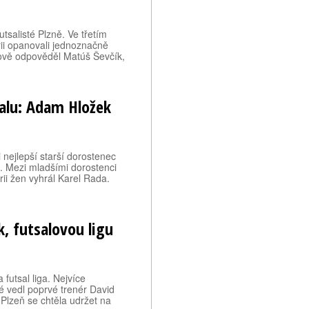
futsalisté Plzně. Ve třetím
sérii opanovali jednoznačně
ově odpověděl Matúš Ševčík,
balu: Adam Hložek
 nejlepší starší dorostenec
9. Mezi mladšími dorostenci
ii žen vyhrál Karel Rada.
, futsalovou ligu
futsal liga. Nejvíce
é vedl poprvé trenér David
 Plzeň se chtěla udržet na