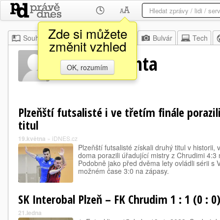
Zde si můžete
Souhrn
Moje
Z domova
Bulvár
Tech
změnit vzhled
Tomáš Buchta
OK, rozumím
Plzeňští futsalisté i ve třetím finále porazi
titul
19.května
»
iDNES.cz
Plzeňští futsalisté získali druhý titul v historii
doma porazili úřadující mistry z Chrudimi 4:3
Podobně jako před dvěma lety ovládli sérii s
možném čase 3:0 na zápasy.
SK Interobal Plzeň – FK Chrudim 1 : 1 (0 : 0
21.ledna