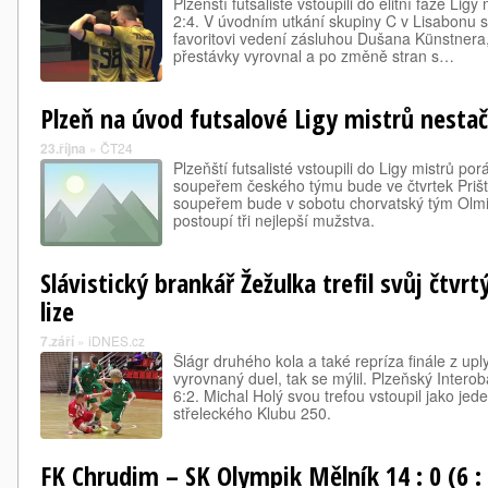
Plzeňští futsalisté vstoupili do elitní fáze Li
2:4. V úvodním utkání skupiny C v Lisabonu se
favoritovi vedení zásluhou Dušana Künstnera,
přestávky vyrovnal a po změně stran s…
Plzeň na úvod futsalové Ligy mistrů nestač
23.října
»
ČT24
Plzeňští futsalisté vstoupili do Ligy mistrů p
soupeřem českého týmu bude ve čtvrtek Prišti
soupeřem bude v sobotu chorvatský tým Olmi
postoupí tři nejlepší mužstva.
Slávistický brankář Žežulka trefil svůj čtvrt
lize
7.září
»
iDNES.cz
Šlágr druhého kola a také repríza finále z up
vyrovnaný duel, tak se mýlil. Plzeňský Intero
6:2. Michal Holý svou trefou vstoupil jako je
střeleckého Klubu 250.
FK Chrudim – SK Olympik Mělník 14 : 0 (6 : 