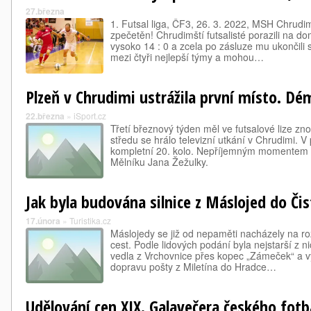
27.března
1. Futsal liga, ČF3, 26. 3. 2022, MSH Chrudi
zpečetěn! Chrudimští futsalisté porazili na d
vysoko 14 : 0 a zcela po zásluze mu ukončili 
mezi čtyři nejlepší týmy a mohou…
Plzeň v Chrudimi ustrážila první místo. Dém
22.března
»
iSport.cz
Třetí březnový týden měl ve futsalové lize z
středu se hrálo televizní utkání v Chrudimi. 
kompletní 20. kolo. Nepříjemným momentem s
Mělníku Jana Žežulky.
Jak byla budována silnice z Máslojed do Čis
17.února
»
Turistika.cz
Máslojedy se již od nepaměti nacházely na roz
cest. Podle lidových podání byla nejstarší z ni
vedla z Vrchovnice přes kopec „Zámeček“ a v
dopravu pošty z Miletína do Hradce…
Udělování cen XIX. Galavečera českého fot