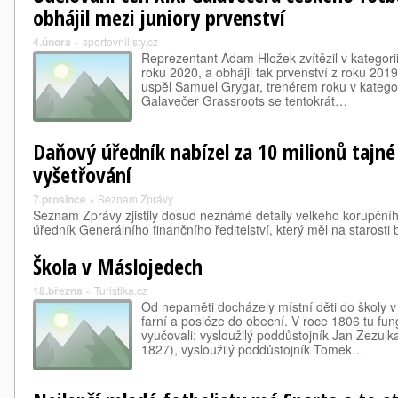
obhájil mezi juniory prvenství
4.února
»
sportovnilisty.cz
Reprezentant Adam Hložek zvítězil v kategorii
roku 2020, a obhájil tak prvenství z roku 201
uspěl Samuel Grygar, trenérem roku v kategor
Galavečer Grassroots se tentokrát…
Daňový úředník nabízel za 10 milionů tajné
vyšetřování
7.prosince
»
Seznam Zprávy
Seznam Zprávy zjistily dosud neznámé detaily velkého korupčníh
úředník Generálního finančního ředitelství, který měl na starosti
Škola v Máslojedech
18.března
»
Turistika.cz
Od nepaměti docházely místní děti do školy v 
farní a posléze do obecní. V roce 1806 tu fung
vyučovali: vysloužilý poddůstojník Jan Zezul
1827), vysloužilý poddůstojník Tomek…