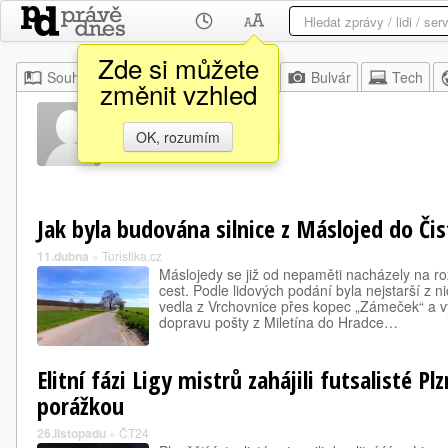
Zde si můžete
Souhrn
Moje
Z domova
Bulvár
Tech
změnit vzhled
Jan Žežulka
OK, rozumím
Jak byla budována silnice z Máslojed do Čis
11.dubna
»
Turistika.cz
Máslojedy se již od nepaměti nacházely na roz
cest. Podle lidových podání byla nejstarší z ni
vedla z Vrchovnice přes kopec „Zámeček“ a v
dopravu pošty z Miletína do Hradce…
Elitní fázi Ligy mistrů zahájili futsalisté P
porážkou
26.listopadu
»
ČT24