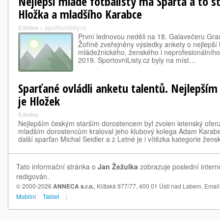
Nejlepší mladé fotbalisty má Sparta a to s
Hložka a mladšího Karabce
5.ledna
»
sportovnilisty.cz
První lednovou neděli na 18. Galavečeru Gra
Žofíně zveřejněny výsledky ankety o nejlepší 
mládežnického, ženského i neprofesionálního 
2019. SportovniListy.cz byly na míst…
Sparťané ovládli anketu talentů. Nejlepší
je Hložek
5.ledna
Nejlepším českým starším dorostencem byl zvolen letenský ofen
mladším dorostencům kraloval jeho klubový kolega Adam Karabec.
další sparťan Michal Seidler a z Letné je i vítězka kategorie žens
Tato informační stránka o
Jan Žežulka
zobrazuje poslední intern
redigován.
© 2000-2026
ANNECA s.r.o.
, Klíšská 977/77, 400 01 Ústí nad Labem,
Email
Mobilní
Tablet
|