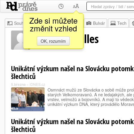
Zde si můžete
Souhrn
Moje
Z domova
Bulvár
Tech
změnit vzhled
Tomáš Achilles
OK, rozumím
Unikátní výzkum našel na Slovácku potom
šlechticů
5.března
»
iDNES.cz
Osmnáct mužů ze Slovácka o sobě může prohl
starých Velkomoravanů. A ne ledajakých, ale 
vrstev, velmožů a bojovníků. A mají to vědeck
unikátní výzkum DNA, který provádělo Mora
Unikátní výzkum našel na Slovácku potom
šlechticů