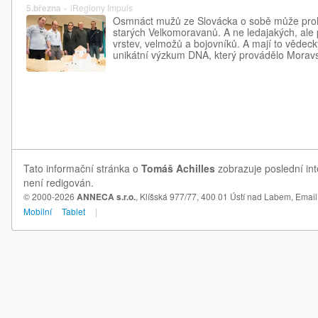
5.března
»
iRegiony Impuls
Osmnáct mužů ze Slovácka o sobě může prohl
starých Velkomoravanů. A ne ledajakých, ale 
vrstev, velmožů a bojovníků. A mají to vědeck
unikátní výzkum DNA, který provádělo Mora
Tato informační stránka o
Tomáš Achilles
zobrazuje poslední int
není redigován.
© 2000-2026
ANNECA s.r.o.
, Klíšská 977/77, 400 01 Ústí nad Labem,
Email
Mobilní
Tablet
|