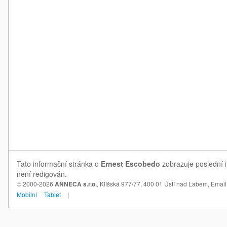
Tato informační stránka o
Ernest Escobedo
zobrazuje poslední i
není redigován.
© 2000-2026
ANNECA s.r.o.
, Klíšská 977/77, 400 01 Ústí nad Labem,
Email
Mobilní
Tablet
|