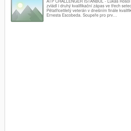
ATP CHALLENGER ISTANBUL - Lukáš Rosol na
zvládl i druhý kvalifikační zápas ve třech sete
Pětatřicetiletý veterán v dnešním finále kvalif
Ernesta Escobeda. Soupeře pro prv…