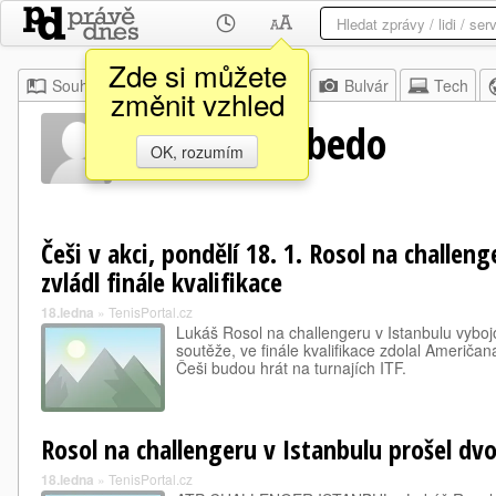
Zde si můžete
Souhrn
Moje
Z domova
Bulvár
Tech
změnit vzhled
Ernest Escobedo
OK, rozumím
Češi v akci, pondělí 18. 1. Rosol na challen
zvládl finále kvalifikace
18.ledna
»
TenisPortal.cz
Lukáš Rosol na challengeru v Istanbulu vyboj
soutěže, ve finále kvalifikace zdolal Američa
Češi budou hrát na turnajích ITF.
Rosol na challengeru v Istanbulu prošel dvo
18.ledna
»
TenisPortal.cz