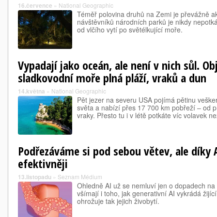
16.července
»
National Geographic
Téměř polovina druhů na Zemi je převážně akti
návštěvníků národních parků je nikdy nepotk
od vlčího vytí po světélkující moře.
Vypadají jako oceán, ale není v nich sůl. O
sladkovodní moře plná pláží, vraků a dun
14.května
»
National Geographic
Pět jezer na severu USA pojímá pětinu veške
světa a nabízí přes 17 700 km pobřeží – od
vraky. Přesto tu i v létě potkáte víc volavek než
Podřezáváme si pod sebou větev, ale díky 
efektivněji
13.listopadu
»
Seznam Médium
Ohledně AI už se nemluví jen o dopadech na živ
všímají i toho, jak generativní AI vykrádá žijící
ohrožuje tak jejich živobytí.