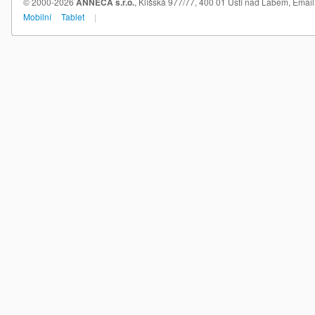
© 2000-2026
ANNECA s.r.o.
, Klíšská 977/77, 400 01 Ústí nad Labem,
Email
Mobilní
Tablet
|