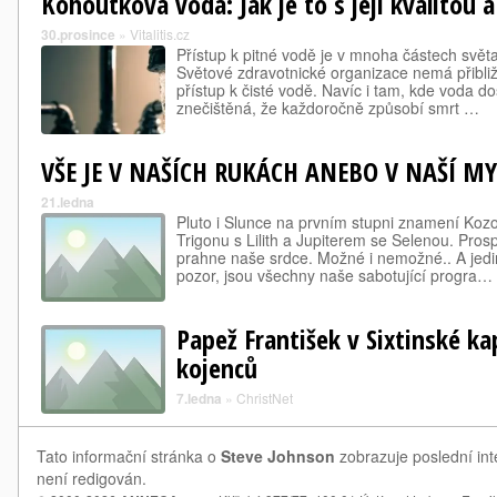
Kohoutková voda: Jak je to s její kvalitou 
30.prosince
»
Vitalitis.cz
Přístup k pitné vodě je v mnoha částech svět
Světové zdravotnické organizace nemá přibli
přístup k čisté vodě. Navíc i tam, kde voda do
znečištěná, že každoročně způsobí smrt …
VŠE JE V NAŠÍCH RUKÁCH ANEBO V NAŠÍ MY
21.ledna
Pluto i Slunce na prvním stupni znamení Koz
Trigonu s Lilith a Jupiterem se Selenou. Pros
prahne naše srdce. Možné i nemožné.. A jedi
pozor, jsou všechny naše sabotující progra…
Papež František v Sixtinské kap
kojenců
7.ledna
»
ChristNet
Tato informační stránka o
Steve Johnson
zobrazuje poslední int
není redigován.