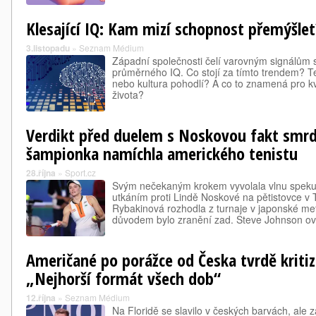
Klesající IQ: Kam mizí schopnost přemýšlet
3.listopadu
»
Seznam Médium
Západní společnosti čelí varovným signálům 
průměrného IQ. Co stojí za tímto trendem? Tec
nebo kultura pohodlí? A co to znamená pro kva
života?
Verdikt před duelem s Noskovou fakt smr
šampionka namíchla amerického tenistu
28.října
»
Sport.cz
Svým nečekaným krokem vyvolala vlnu spekul
utkáním proti Lindě Noskové na pětistovce v T
Rybakinová rozhodla z turnaje v japonské metr
důvodem bylo zranění zad. Steve Johnson 
Američané po porážce od Česka tvrdě kritizu
„Nejhorší formát všech dob“
12.října
»
Seznam Médium
Na Floridě se slavilo v českých barvách, ale 