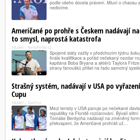
podle všeho docela právem. Mluví o chaosu 
nedivíme.
Američané po prohře s Českem nadávají na
to smysl, naprostá katastrofa
18.září
»
TenisPortal.cz
Spojené státy zažily v předchozím týdnu šok
finále kvalifikace a pořád nečekaný nezdar roz
kapitána Boba Bryana a aktérů Taylora Fritz
strany fanoušků přišel na řadu samotný sys
Strašný systém, nadávají v USA po vyřazen
Cupu
18.září
»
Sport.cz
Mezi tenisty v USA panuje po nečekané davi
republiky na Floridě rozčarování. Bývalí elitn
Tomáše Berdycha nadávají na změněný formát
překvapeni, že Američané prohráli už…