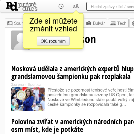
Zde si můžete
Souhrn
Moje
Z domova
Bulvár
Tech
změnit vzhled
Steve Johnson
OK, rozumím
Nosková udělala z amerických expertů hlup
grandslamovou šampionku pak rozplakala
3.srpna
»
Sport.cz
Přestože se pozornost tenisové veřejnosti čím 
poslednímu grandslamu sezony US Open, fant
Noskové ve Wimbledonu stále poutá velký zá
české šampionky se rozpovídala také g…
Polovina zvířat v amerických národních parc
osm míst, kde je potkáte