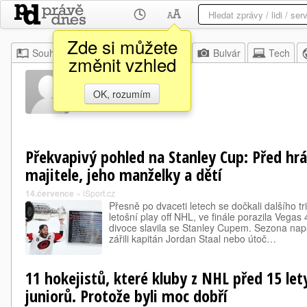
Zde si můžete
Souhrn
Moje
Z domova
Bulvár
Tech
změnit vzhled
Taylor Hall
OK, rozumím
Překvapivý pohled na Stanley Cup: Před hrá
majitele, jeho manželky a dětí
14.července
»
iSport.cz
Přesně po dvaceti letech se dočkali dalšího tr
letošní play off NHL, ve finále porazila Vegas
divoce slavila se Stanley Cupem. Sezona nap
zářili kapitán Jordan Staal nebo útoč…
11 hokejistů, které kluby z NHL před 15 le
juniorů. Protože byli moc dobří