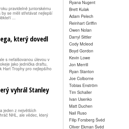
Ryana Nugent
roku pravidelně juniorskému
Brett Kulak
by se měli střetávat nejlepší
Adam Pelech
ěkteří ...
Reinhart Griffin
Owen Nolan
ega, který dovedl
Darryl Sittler
Cody Mcleod
Boyd Gordon
Kevin Lowe
ale s nefalšovanou úlevou v
keje jako jednička draftu,
Jon Merrill
sk Hart Trophy pro nejlepšího
Ryan Stanton
Joe Colborne
Tobias Enström
erý vyhrál Stanley
Tim Schaller
Ivan Usenko
Matt Duchen
a jeden z největších
Nail Ruso
 hráč NHL, ale vědec, který
Filip Forsberg Švéd
Oliver Ekman Švéd