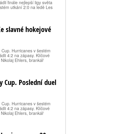
dli finále nejlepší ligy světa
estém utkání 2:0 na ledě Les
Ke slavné hokejové
ey Cup. Hurricanes v šestém
ádli 4:2 na zápasy. Klíčové
a Nikolaj Ehlers, brankář
ey Cup. Poslední duel
ey Cup. Hurricanes v šestém
ádli 4:2 na zápasy. Klíčové
a Nikolaj Ehlers, brankář