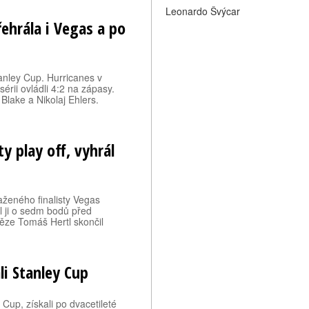
Leonardo Švýcar
řehrála i Vegas a po
tanley Cup. Hurricanes v
érii ovládli 4:2 na zápasy.
n Blake a Nikolaj Ehlers.
ty play off, vyhrál
aženého finalisty Vegas
dl ji o sedm bodů před
ěze Tomáš Hertl skončil
ali Stanley Cup
 Cup, získali po dvacetileté