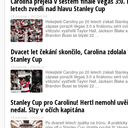
Carolina přejela v šestém finále Vegas 3:0.
letech zvedli nad hlavu Stanley Cup
15.června
»
iROZHLAS
Hokejisté Caroliny po 20 letech získali Stanl
zápase porazili Vegas 3:0 a finálovou sérii ovl
vítězství vystřelili Taylor Hall, Jackson Blake 
Brandon Bussi se blýskl 22 …
Dvacet let čekání skončilo, Carolina zdolala
Stanley Cup
15.června
»
Deník.cz
Hokejisté Caroliny po 20 letech získali Stanl
zápase porazili Vegas 3:0 a finálovou sérii ovl
vítězství vystřelili Taylor Hall, Jackson Blake 
Brandon Bussi se blýskl 22 …
Stanley Cup pro Carolinu! Hertl nemohl uvěř
nedal. Slzy v očích kapitána
15.června
»
iSport.cz
Po dvaceti letech zpátky na trůnu. A prakticky 
play off o Stanley Cup ztratila pouhé tři zápas