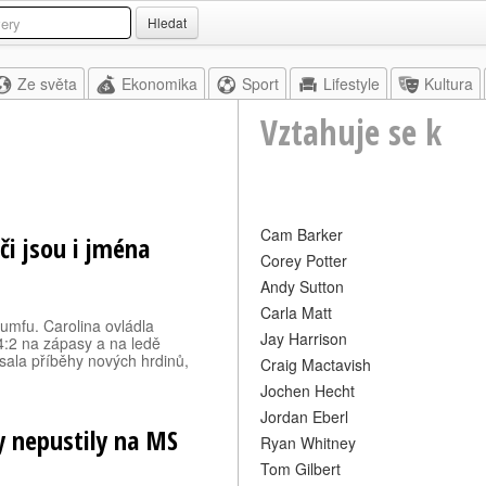
Hledat
Ze světa
Ekonomika
Sport
Lifestyle
Kultura
Vztahuje se k
Cam Barker
či jsou i jména
Corey Potter
Andy Sutton
Carla Matt
iumfu. Carolina ovládla
Jay Harrison
 4:2 na zápasy a na ledě
sala příběhy nových hrdinů,
Craig Mactavish
Jochen Hecht
Jordan Eberl
ty nepustily na MS
Ryan Whitney
Tom Gilbert