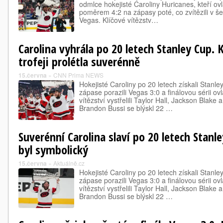
odmlce hokejisté Caroliny Huricanes, kteří ovlá
poměrem 4:2 na zápasy poté, co zvítězili v š
Vegas. Klíčové vítězstv…
Carolina vyhrála po 20 letech Stanley Cup. 
trofeji prolétla suverénně
15.června
»
CNN Prima NEWS
Hokejisté Caroliny po 20 letech získali Stanl
zápase porazili Vegas 3:0 a finálovou sérii ovl
vítězství vystřelili Taylor Hall, Jackson Blake 
Brandon Bussi se blýskl 22 …
Suverénní Carolina slaví po 20 letech Stanl
byl symbolický
15.června
»
Aktuálně.cz
Hokejisté Caroliny po 20 letech získali Stanl
zápase porazili Vegas 3:0 a finálovou sérii ovl
vítězství vystřelili Taylor Hall, Jackson Blake 
Brandon Bussi se blýskl 22 …