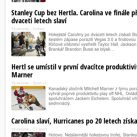
Stanley Cup bez Hertla. Carolina ve finále p
dvaceti letech slaví
15.června
»
Forbes
Hokejisté Caroliny po dvaceti letech získali S
šestém zápase porazili Vegas 3:0 a finálovou s
Klíčové vítězství vystřelili Taylor Hall, Jackso
Brankář Brandon Bussi se blýsk…
Hertl se umístil v první dvacítce produktivi
Marner
15.června
»
Sport.cz
Kanadský útočník Mitchell Marner z týmu por
vyhrál poprvé produktivitu play off NHL. Ovlá
spoluhráčem Jackem Eichelem. Spoluhráč vít
sedmnáctý.
Carolina slaví, Hurricanes po 20 letech získ
15.června
»
ČT sport
Hotovo. Nejslavnější hokejovou trofej, Stanley