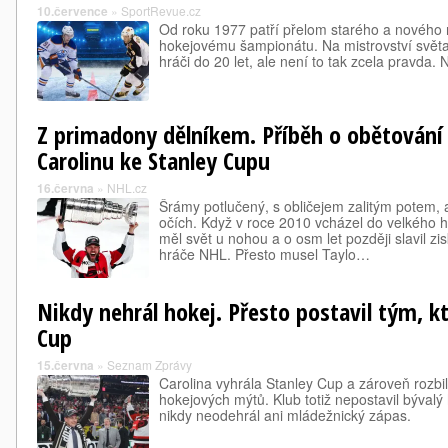
10.července
»
SportRevue.cz
Od roku 1977 patří přelom starého a nového 
hokejovému šampionátu. Na mistrovství světa 
hráči do 20 let, ale není to tak zcela pravda. N
Z primadony dělníkem. Příběh o obětování 
Carolinu ke Stanley Cupu
16.června
»
NHL.cz
Šrámy potlučený, s obličejem zalitým potem, 
očích. Když v roce 2010 vcházel do velkého ho
měl svět u nohou a o osm let později slavil zi
hráče NHL. Přesto musel Taylo…
Nikdy nehrál hokej. Přesto postavil tým, kt
Cup
15.června
»
Seznam Zprávy
Carolina vyhrála Stanley Cup a zároveň rozbil
hokejových mýtů. Klub totiž nepostavil bývalý
nikdy neodehrál ani mládežnický zápas.