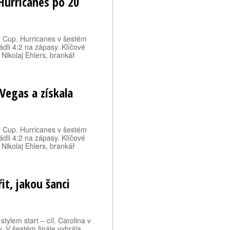
 Hurricanes po 20
ey Cup. Hurricanes v šestém
ádli 4:2 na zápasy. Klíčové
a Nikolaj Ehlers, brankář
 Vegas a získala
ey Cup. Hurricanes v šestém
ádli 4:2 na zápasy. Klíčové
a Nikolaj Ehlers, brankář
it, jakou šanci
stylem start – cíl. Carolina v
y. V šestém finále vyhrála