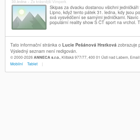
30.ledna
»
Za krásnější Vimperk
Skipas za dvacku dostanou všichni jedničkář
Lipno, když tento pátek 31. ledna, kdy jsou p
svá vysvědčení se samými jedničkami. Navíc 
populární reality show S ČT sport na vrchol.
Tato informační stránka o
Lucie Pešánová Hrstková
zobrazuje p
Výsledný seznam není redigován.
© 2000-2026
ANNECA s.r.o.
, Klíšská 977/77, 400 01 Ústí nad Labem,
Email
Mobilní
Tablet
|