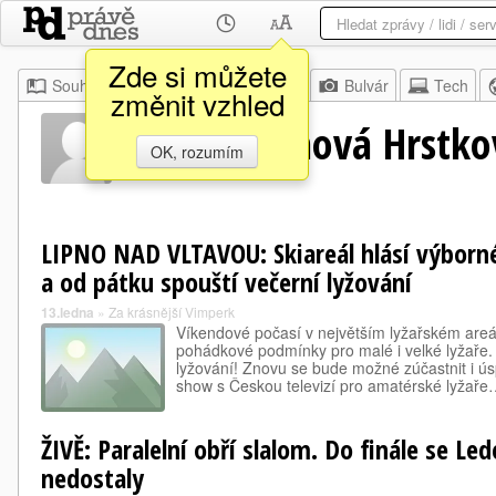
Zde si můžete
Souhrn
Moje
Z domova
Bulvár
Tech
změnit vzhled
Lucie Pešánová Hrstko
OK, rozumím
LIPNO NAD VLTAVOU: Skiareál hlásí výborn
a od pátku spouští večerní lyžování
13.ledna
»
Za krásnější Vimperk
Víkendové počasí v největším lyžařském areál
pohádkové podmínky pro malé i velké lyžaře.
lyžování! Znovu se bude možné zúčastnit i ús
show s Českou televizí pro amatérské lyžař
ŽIVĚ: Paralelní obří slalom. Do finále se L
nedostaly