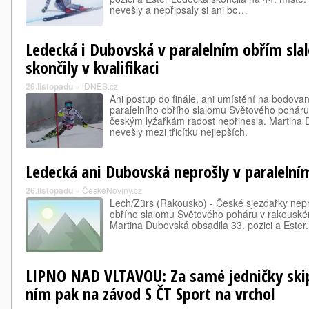
nevešly a nepřipsaly si ani bo…
Ledecká i Dubovská v paralelním obřím sla
skončily v kvalifikaci
26.listopadu
»
iDNES.cz
Ani postup do finále, ani umístění na bodovan
paralelního obřího slalomu Světového pohár
českým lyžařkám radost nepřinesla. Martina
nevešly mezi třicítku nejlepších.
Ledecká ani Dubovská neprošly v paralelním
26.listopadu
»
ČeskéNoviny.cz
Lech/Zürs (Rakousko) - České sjezdařky nepro
obřího slalomu Světového poháru v rakouské
Martina Dubovská obsadila 33. pozici a Ester.
LIPNO NAD VLTAVOU: Za samé jedničky skip
ním pak na závod S ČT Sport na vrchol