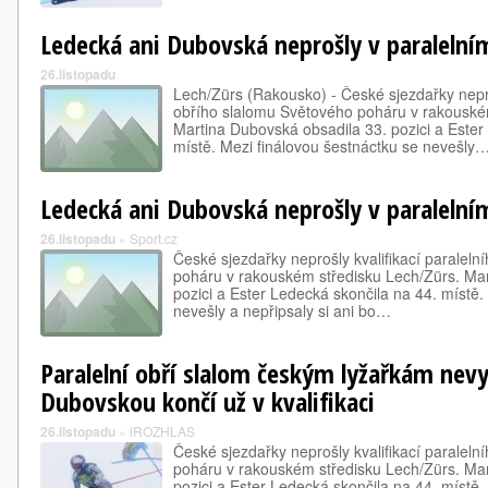
Ledecká ani Dubovská neprošly v paralelním
26.listopadu
Lech/Zürs (Rakousko) - České sjezdařky nepro
obřího slalomu Světového poháru v rakouské
Martina Dubovská obsadila 33. pozici a Ester
místě. Mezi finálovou šestnáctku se nevešly
Ledecká ani Dubovská neprošly v paralelním
26.listopadu
»
Sport.cz
České sjezdařky neprošly kvalifikací paralel
poháru v rakouském středisku Lech/Zürs. Mar
pozici a Ester Ledecká skončila na 44. místě.
nevešly a nepřipsaly si ani bo…
Paralelní obří slalom českým lyžařkám nevy
Dubovskou končí už v kvalifikaci
26.listopadu
»
iROZHLAS
České sjezdařky neprošly kvalifikací paralel
poháru v rakouském středisku Lech/Zürs. Mar
pozici a Ester Ledecká skončila na 44. místě.