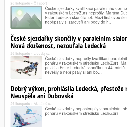
26.listopadu
»
ČT sport
České sjezdařky kvalifikací paralelního obří
v rakouském Lech/Zürs neprošly. Martina Dub
Ester Ledecká skončila 44. Mezi finálovou še
nepřipsaly si zároveň ani body do h…
České sjezdařky skončily v paralelním slalom
Nová zkušenost, nezoufala Ledecká
26.listopadu
»
Lidovky.cz
České sjezdařky neprošly kvalifikací paralel
poháru v rakouském středisku Lech/Zürs. Mar
pozici a Ester Ledecká skončila na 44. místě.
nevešly a nepřipsaly si ani bo…
Dobrý výkon, prohlásila Ledecká, přestože n
Neuspěla ani Dubovská
26.listopadu
»
Aktuálně.cz
České sjezdařky nepostoupily v paralelním o
poháru v rakouském středisku Lech/Zürs.