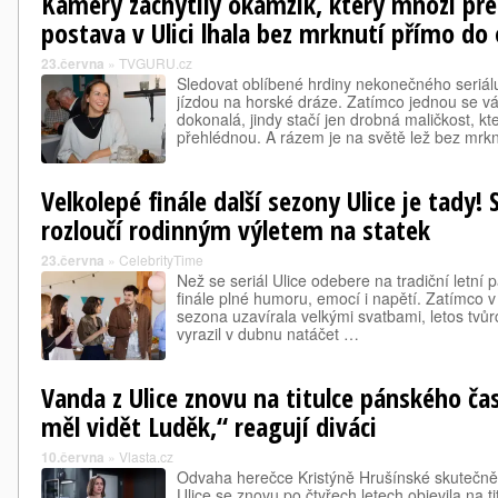
Kamery zachytily okamžik, který mnozí přeh
postava v Ulici lhala bez mrknutí přímo do 
23.června
»
TVGURU.cz
Sledovat oblíbené hrdiny nekonečného seriál
jízdou na horské dráze. Zatímco jednou se v
dokonalá, jindy stačí jen drobná maličkost, kt
přehlédnou. A rázem je na světě lež bez mr
Velkolepé finále další sezony Ulice je tady! 
rozloučí rodinným výletem na statek
23.června
»
CelebrityTime
Než se seriál Ulice odebere na tradiční letní
finále plné humoru, emocí i napětí. Zatímco 
sezona uzavírala velkými svatbami, letos tvůrci
vyrazil v dubnu natáčet …
Vanda z Ulice znovu na titulce pánského ča
měl vidět Luděk,“ reagují diváci
10.června
»
Vlasta.cz
Odvaha herečce Kristýně Hrušínské skutečně
Ulice se znovu po čtyřech letech objevila na t