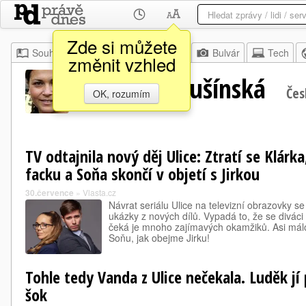
Zde si můžete
Souhrn
Moje
Z domova
Bulvár
Tech
změnit vzhled
Kristýna Hrušínská
Čes
OK, rozumím
TV odtajnila nový děj Ulice: Ztratí se Klár
facku a Soňa skončí v objetí s Jirkou
30.července
»
Vlasta.cz
Návrat seriálu Ulice na televizní obrazovky se b
ukázky z nových dílů. Vypadá to, že se divác
čeká je mnoho zajímavých okamžiků. Asi málo
Soňu, jak obejme Jirku!
Tohle tedy Vanda z Ulice nečekala. Luděk jí
šok