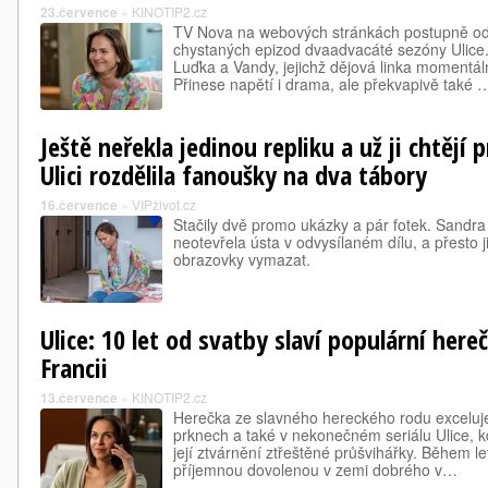
23.července
»
KINOTIP2.cz
TV Nova na webových stránkách postupně odh
chystaných epizod dvaadvacáté sezóny Ulice.
Luďka a Vandy, jejichž dějová linka momentáln
Přinese napětí i drama, ale překvapivě také 
Ještě neřekla jedinou repliku a už ji chtějí
Ulici rozdělila fanoušky na dva tábory
16.července
»
VIPživot.cz
Stačily dvě promo ukázky a pár fotek. Sandra a
neotevřela ústa v odvysílaném dílu, a přesto j
obrazovky vymazat.
Ulice: 10 let od svatby slaví populární her
Francii
13.července
»
KINOTIP2.cz
Herečka ze slavného hereckého rodu exceluj
prknech a také v nekonečném seriálu Ulice, kde
její ztvárnění ztřeštěné průšvihářky. Během le
příjemnou dovolenou v zemi dobrého v…