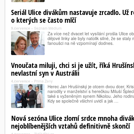
Seriál Ulice divákům nastavuje zrcadlo. Už 
o kterých se často mlčí
9.července
»
Seznam Médium
Za více než dvacet let vysílání prošla Ulice
dějové linky ale byly natolik silné, že se staly
fanoušci na ně vzpomínají dodnes.
Vnoučata miluji, chci si je užít, říká Hrušíns
nevlastní syn v Austrálii
4.července
»
Prima Ženy
Herec Jan Hrušínský je otcem dvou dcer, Kris
narodily v manželství s herečkou Miluší Šple
také s vyženěným synem Nikolou. Jeho rodina
Kdy se společně všichni uvidí a jak …
Nová sezóna Ulice zlomí srdce mnoha divá
nejoblíbenějších vztahů definitivně skončí
»
TVGURU.cz