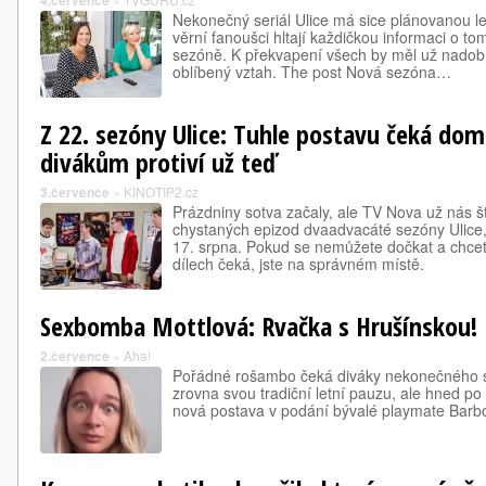
4.července
Nekonečný seriál Ulice má sice plánovanou le
věrní fanoušci hltají každičkou informaci o to
sezóně. K překvapení všech by měl už nadobro
oblíbený vztah. The post Nová sezóna…
Z 22. sezóny Ulice: Tuhle postavu čeká dom
divákům protiví už teď
3.července
»
KINOTIP2.cz
Prázdniny sotva začaly, ale TV Nova už nás 
chystaných epizod dvaadvacáté sezóny Ulice,
17. srpna. Pokud se nemůžete dočkat a chcet
dílech čeká, jste na správném místě.
Sexbomba Mottlová: Rvačka s Hrušínskou!
2.července
»
Aha!
Pořádné rošambo čeká diváky nekonečného se
zrovna svou tradiční letní pauzu, ale hned po
nová postava v podání bývalé playmate Barbo